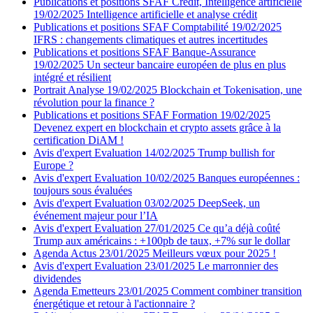
Publications et positions SFAF
Crédit, Intelligence artificielle
19/02/2025
Intelligence artificielle et analyse crédit
Publications et positions SFAF
Comptabilité
19/02/2025
IFRS : changements climatiques et autres incertitudes
Publications et positions SFAF
Banque-Assurance
19/02/2025
Un secteur bancaire européen de plus en plus
intégré et résilient
Portrait
Analyse
19/02/2025
Blockchain et Tokenisation, une
révolution pour la finance ?
Publications et positions SFAF
Formation
19/02/2025
Devenez expert en blockchain et crypto assets grâce à la
certification DiAM !
Avis d'expert
Evaluation
14/02/2025
Trump bullish for
Europe ?
Avis d'expert
Evaluation
10/02/2025
Banques européennes :
toujours sous évaluées
Avis d'expert
Evaluation
03/02/2025
DeepSeek, un
événement majeur pour l’IA
Avis d'expert
Evaluation
27/01/2025
Ce qu’a déjà coûté
Trump aux américains : +100pb de taux, +7% sur le dollar
Agenda
Actus
23/01/2025
Meilleurs vœux pour 2025 !
Avis d'expert
Evaluation
23/01/2025
Le marronnier des
dividendes
Agenda
Emetteurs
23/01/2025
Comment combiner transition
énergétique et retour à l'actionnaire ?