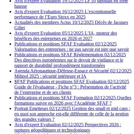
Avis d'expert
Evaluation
19/12/2025
Le 10 japonais en forte
hausse
Avis d'expert
Evaluation
16/12/2025
L’exceptionnelle
performance de l’Euro Stoxx en 2025
Actualités des membres
Actus
10/12/2025
Décès de Jacques
Gillet
Avis d'expert
Evaluation
05/12/2025
L’IA, moteur des
bénéfices des entreprises en 2026 et 2027
Publications et positions SFAF
Evaluation
02/12/2025
Valorisation des entreprises : ne pas savoir est pire que savoir
Publications et positions SFAF
Réglementation
02/12/2025
Des directives européennes sur le devoir de vigilance et le
rapport de durabilité profondément transformées
Agenda
Aéronautique-Défense-Espace et Sécurité
02/12/2025
Milipol 2025 : sécurité intérieure et IA
SFAF
Publications et positions SFAF
Evaluation
02/12/2025
Guide de l'évaluateur - Fiche n°3 : Présentation de l’activité
de l’entreprise et de ses clients
Publications et positions SFAF
Formation
02/12/2025
Quelles
formations suivre en 2026 avec l'Académie SFAF ?
Portrait
Emetteurs
02/12/2025
Gestion des small et mid caps :
en quoi son approche est-elle différente de celle de la gestion
des grandes valeurs ?
Avis d'expert
Evaluation
02/12/2025
Perspectives 2026 :
ruptures géopolitiques et technologiques