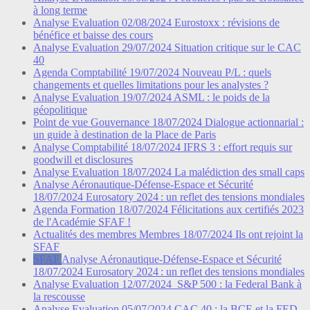
à long terme
Analyse
Evaluation
02/08/2024
Eurostoxx : révisions de
bénéfice et baisse des cours
Analyse
Evaluation
29/07/2024
Situation critique sur le CAC
40
Agenda
Comptabilité
19/07/2024
Nouveau P/L : quels
changements et quelles limitations pour les analystes ?
Analyse
Evaluation
19/07/2024
ASML : le poids de la
géopolitique
Point de vue
Gouvernance
18/07/2024
Dialogue actionnarial :
un guide à destination de la Place de Paris
Analyse
Comptabilité
18/07/2024
IFRS 3 : effort requis sur
goodwill et disclosures
Analyse
Evaluation
18/07/2024
La malédiction des small caps
Analyse
Aéronautique-Défense-Espace et Sécurité
18/07/2024
Eurosatory 2024 : un reflet des tensions mondiales
Agenda
Formation
18/07/2024
Félicitations aux certifiés 2023
de l'Académie SFAF !
Actualités des membres
Membres
18/07/2024
Ils ont rejoint la
SFAF
SFAF
Analyse
Aéronautique-Défense-Espace et Sécurité
18/07/2024
Eurosatory 2024 : un reflet des tensions mondiales
Analyse
Evaluation
12/07/2024
S&P 500 : la Federal Bank à
la rescousse
Analyse
Evaluation
05/07/2024
CAC 40 : la BCE et la FED