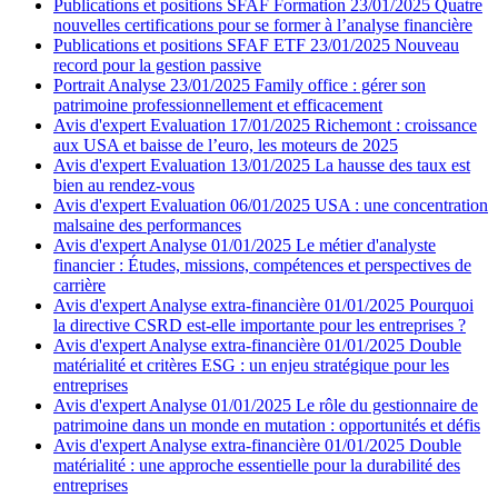
Publications et positions SFAF
Formation
23/01/2025
Quatre
nouvelles certifications pour se former à l’analyse financière
Publications et positions SFAF
ETF
23/01/2025
Nouveau
record pour la gestion passive
Portrait
Analyse
23/01/2025
Family office : gérer son
patrimoine professionnellement et efficacement
Avis d'expert
Evaluation
17/01/2025
Richemont : croissance
aux USA et baisse de l’euro, les moteurs de 2025
Avis d'expert
Evaluation
13/01/2025
La hausse des taux est
bien au rendez-vous
Avis d'expert
Evaluation
06/01/2025
USA : une concentration
malsaine des performances
Avis d'expert
Analyse
01/01/2025
Le métier d'analyste
financier : Études, missions, compétences et perspectives de
carrière
Avis d'expert
Analyse extra-financière
01/01/2025
Pourquoi
la directive CSRD est-elle importante pour les entreprises ?
Avis d'expert
Analyse extra-financière
01/01/2025
Double
matérialité et critères ESG : un enjeu stratégique pour les
entreprises
Avis d'expert
Analyse
01/01/2025
Le rôle du gestionnaire de
patrimoine dans un monde en mutation : opportunités et défis
Avis d'expert
Analyse extra-financière
01/01/2025
Double
matérialité : une approche essentielle pour la durabilité des
entreprises