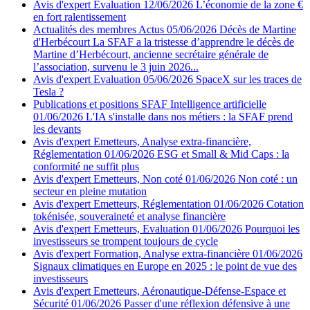
Avis d'expert
Evaluation
12/06/2026
L’économie de la zone €
en fort ralentissement
Actualités des membres
Actus
05/06/2026
Décès de Martine
d'Herbécourt
La SFAF a la tristesse d’apprendre le décès de
Martine d’Herbécourt, ancienne secrétaire générale de
l’association, survenu le 3 juin 2026...
Avis d'expert
Evaluation
05/06/2026
SpaceX sur les traces de
Tesla ?
Publications et positions SFAF
Intelligence artificielle
01/06/2026
L'IA s'installe dans nos métiers : la SFAF prend
les devants
Avis d'expert
Emetteurs, Analyse extra-financière,
Réglementation
01/06/2026
ESG et Small & Mid Caps : la
conformité ne suffit plus
Avis d'expert
Emetteurs, Non coté
01/06/2026
Non coté : un
secteur en pleine mutation
Avis d'expert
Emetteurs, Réglementation
01/06/2026
Cotation
tokénisée, souveraineté et analyse financière
Avis d'expert
Emetteurs, Evaluation
01/06/2026
Pourquoi les
investisseurs se trompent toujours de cycle
Avis d'expert
Formation, Analyse extra-financière
01/06/2026
Signaux climatiques en Europe en 2025 : le point de vue des
investisseurs
Avis d'expert
Emetteurs, Aéronautique-Défense-Espace et
Sécurité
01/06/2026
Passer d'une réflexion défensive à une