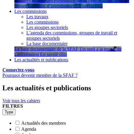
Journées sectorielles
Présentez votre activité et votre stratégie
devant un public d’investisseurs
En savoir plus
Les commissions
Les travaux
Les commissions
Les groupes sectoriels
L’agenda des commissions, groupes de travail et
groupes sectoriels
La base documentaire
La base documentaire de la SFAF
Un outil à la pointe de
l’information
En savoir plus
Les actualités et publications
Connectez-vous
Pourquoi devenir membre de la SFAF ?
Les actualités et publications
Voir tous les cahiers
FILTRES
Type
Actualités des membres
Agenda