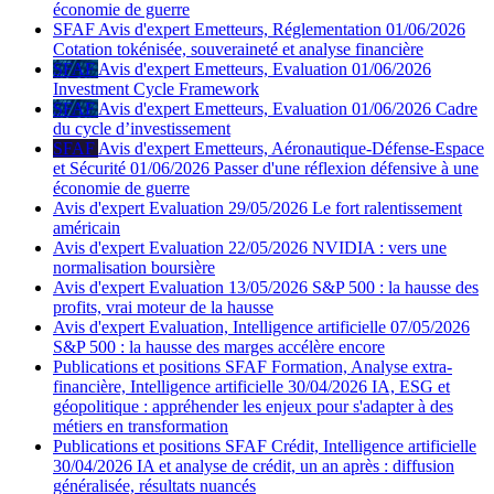
économie de guerre
SFAF
Avis d'expert
Emetteurs, Réglementation
01/06/2026
Cotation tokénisée, souveraineté et analyse financière
SFAF
Avis d'expert
Emetteurs, Evaluation
01/06/2026
Investment Cycle Framework
SFAF
Avis d'expert
Emetteurs, Evaluation
01/06/2026
Cadre
du cycle d’investissement
SFAF
Avis d'expert
Emetteurs, Aéronautique-Défense-Espace
et Sécurité
01/06/2026
Passer d'une réflexion défensive à une
économie de guerre
Avis d'expert
Evaluation
29/05/2026
Le fort ralentissement
américain
Avis d'expert
Evaluation
22/05/2026
NVIDIA : vers une
normalisation boursière
Avis d'expert
Evaluation
13/05/2026
S&P 500 : la hausse des
profits, vrai moteur de la hausse
Avis d'expert
Evaluation, Intelligence artificielle
07/05/2026
S&P 500 : la hausse des marges accélère encore
Publications et positions SFAF
Formation, Analyse extra-
financière, Intelligence artificielle
30/04/2026
IA, ESG et
géopolitique : appréhender les enjeux pour s'adapter à des
métiers en transformation
Publications et positions SFAF
Crédit, Intelligence artificielle
30/04/2026
IA et analyse de crédit, un an après : diffusion
généralisée, résultats nuancés