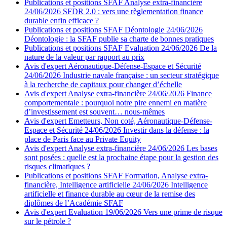
Publications et positions SFAF
Analyse extra-financière
24/06/2026
SFDR 2.0 : vers une règlementation finance
durable enfin efficace ?
Publications et positions SFAF
Déontologie
24/06/2026
Déontologie : la SFAF publie sa charte de bonnes pratiques
Publications et positions SFAF
Evaluation
24/06/2026
De la
nature de la valeur par rapport au prix
Avis d'expert
Aéronautique-Défense-Espace et Sécurité
24/06/2026
Industrie navale française : un secteur stratégique
à la recherche de capitaux pour changer d’échelle
Avis d'expert
Analyse extra-financière
24/06/2026
Finance
comportementale : pourquoi notre pire ennemi en matière
d’investissement est souvent… nous-mêmes
Avis d'expert
Emetteurs, Non coté, Aéronautique-Défense-
Espace et Sécurité
24/06/2026
Investir dans la défense : la
place de Paris face au Private Equity
Avis d'expert
Analyse extra-financière
24/06/2026
Les bases
sont posées : quelle est la prochaine étape pour la gestion des
risques climatiques ?
Publications et positions SFAF
Formation, Analyse extra-
financière, Intelligence artificielle
24/06/2026
Intelligence
artificielle et finance durable au cœur de la remise des
diplômes de l’Académie SFAF
Avis d'expert
Evaluation
19/06/2026
Vers une prime de risque
sur le pétrole ?