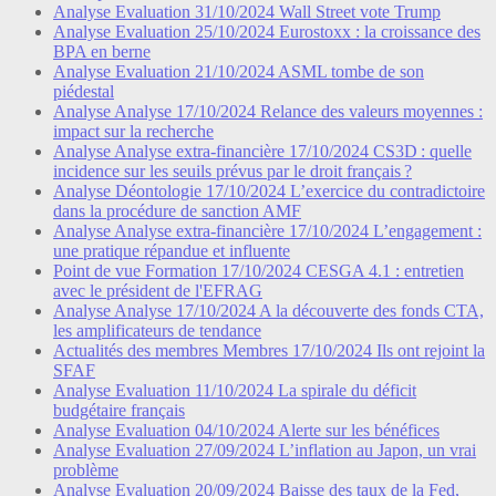
Analyse
Evaluation
31/10/2024
Wall Street vote Trump
Analyse
Evaluation
25/10/2024
Eurostoxx : la croissance des
BPA en berne
Analyse
Evaluation
21/10/2024
ASML tombe de son
piédestal
Analyse
Analyse
17/10/2024
Relance des valeurs moyennes :
impact sur la recherche
Analyse
Analyse extra-financière
17/10/2024
CS3D : quelle
incidence sur les seuils prévus par le droit français ?
Analyse
Déontologie
17/10/2024
L’exercice du contradictoire
dans la procédure de sanction AMF
Analyse
Analyse extra-financière
17/10/2024
L’engagement :
une pratique répandue et influente
Point de vue
Formation
17/10/2024
CESGA 4.1 : entretien
avec le président de l'EFRAG
Analyse
Analyse
17/10/2024
A la découverte des fonds CTA,
les amplificateurs de tendance
Actualités des membres
Membres
17/10/2024
Ils ont rejoint la
SFAF
Analyse
Evaluation
11/10/2024
La spirale du déficit
budgétaire français
Analyse
Evaluation
04/10/2024
Alerte sur les bénéfices
Analyse
Evaluation
27/09/2024
L’inflation au Japon, un vrai
problème
Analyse
Evaluation
20/09/2024
Baisse des taux de la Fed,