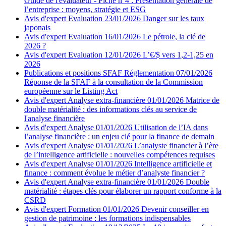
Guide de l'évaluateur - Fiche n°4 : Présentation générale de
l’entreprise : moyens, stratégie et ESG
Avis d'expert
Evaluation
23/01/2026
Danger sur les taux
japonais
Avis d'expert
Evaluation
16/01/2026
Le pétrole, la clé de
2026 ?
Avis d'expert
Evaluation
12/01/2026
L’€/$ vers 1,2-1,25 en
2026
Publications et positions SFAF
Réglementation
07/01/2026
Réponse de la SFAF à la consultation de la Commission
européenne sur le Listing Act
Avis d'expert
Analyse extra-financière
01/01/2026
Matrice de
double matérialité : des informations clés au service de
l'analyse financière
Avis d'expert
Analyse
01/01/2026
Utilisation de l’IA dans
l’analyse financière : un enjeu clé pour la finance de demain
Avis d'expert
Analyse
01/01/2026
L’analyste financier à l’ère
de l’intelligence artificielle : nouvelles compétences requises
Avis d'expert
Analyse
01/01/2026
Intelligence artificielle et
finance : comment évolue le métier d’analyste financier ?
Avis d'expert
Analyse extra-financière
01/01/2026
Double
matérialité : étapes clés pour élaborer un rapport conforme à la
CSRD
Avis d'expert
Formation
01/01/2026
Devenir conseiller en
gestion de patrimoine : les formations indispensables