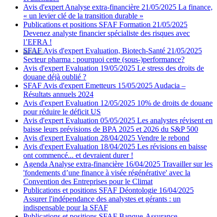
Avis d'expert
Analyse extra-financière
21/05/2025
La finance,
« un levier clé de la transition durable »
Publications et positions SFAF
Formation
21/05/2025
Devenez analyste financier spécialiste des risques avec
l’EFRA !
SFAF
Avis d'expert
Evaluation, Biotech-Santé
21/05/2025
Secteur pharma : pourquoi cette (sous-)performance?
Avis d'expert
Evaluation
19/05/2025
Le stress des droits de
douane déjà oublié ?
SFAF
Avis d'expert
Emetteurs
15/05/2025
Audacia –
Résultats annuels 2024
Avis d'expert
Evaluation
12/05/2025
10% de droits de douane
pour réduire le déficit US
Avis d'expert
Evaluation
05/05/2025
Les analystes révisent en
baisse leurs prévisions de BPA 2025 et 2026 du S&P 500
Avis d'expert
Evaluation
28/04/2025
Vendre le rebond
Avis d'expert
Evaluation
18/04/2025
Les révisions en baisse
ont commencé... et devraient durer !
Agenda
Analyse extra-financière
16/04/2025
Travailler sur les
'fondements d’une finance à visée régénérative' avec la
Convention des Entreprises pour le Climat
Publications et positions SFAF
Déontologie
16/04/2025
Assurer l'indépendance des analystes et gérants : un
indispensable pour la SFAF
Publications et positions SFAF
Banque-Assurance