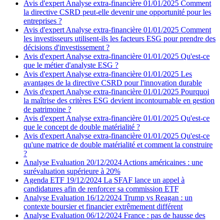
Avis d'expert
Analyse extra-financière
01/01/2025
Comment
la directive CSRD peut-elle devenir une opportunité pour les
entreprises ?
Avis d'expert
Analyse extra-financière
01/01/2025
Comment
les investisseurs utilisent-ils les facteurs ESG pour prendre des
décisions d'investissement ?
Avis d'expert
Analyse extra-financière
01/01/2025
Qu'est-ce
que le métier d'analyste ESG ?
Avis d'expert
Analyse extra-financière
01/01/2025
Les
avantages de la directive CSRD pour l'innovation durable
Avis d'expert
Analyse extra-financière
01/01/2025
Pourquoi
la maîtrise des critères ESG devient incontournable en gestion
de patrimoine ?
Avis d'expert
Analyse extra-financière
01/01/2025
Qu'est-ce
que le concept de double matérialité ?
Avis d'expert
Analyse extra-financière
01/01/2025
Qu'est-ce
qu'une matrice de double matérialité et comment la construire
?
Analyse
Evaluation
20/12/2024
Actions américaines : une
surévaluation supérieure à 20%
Agenda
ETF
19/12/2024
La SFAF lance un appel à
candidatures afin de renforcer sa commission ETF
Analyse
Evaluation
16/12/2024
Trump vs Reagan : un
contexte boursier et financier extrêmement différent
Analyse
Evaluation
06/12/2024
France : pas de hausse des