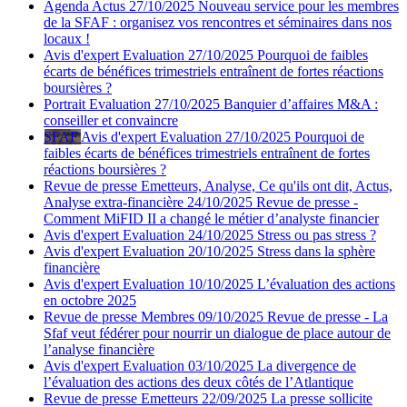
Agenda
Actus
27/10/2025
Nouveau service pour les membres
de la SFAF : organisez vos rencontres et séminaires dans nos
locaux !
Avis d'expert
Evaluation
27/10/2025
Pourquoi de faibles
écarts de bénéfices trimestriels entraînent de fortes réactions
boursières ?
Portrait
Evaluation
27/10/2025
Banquier d’affaires M&A :
conseiller et convaincre
SFAF
Avis d'expert
Evaluation
27/10/2025
Pourquoi de
faibles écarts de bénéfices trimestriels entraînent de fortes
réactions boursières ?
Revue de presse
Emetteurs, Analyse, Ce qu'ils ont dit, Actus,
Analyse extra-financière
24/10/2025
Revue de presse -
Comment MiFID II a changé le métier d’analyste financier
Avis d'expert
Evaluation
24/10/2025
Stress ou pas stress ?
Avis d'expert
Evaluation
20/10/2025
Stress dans la sphère
financière
Avis d'expert
Evaluation
10/10/2025
L’évaluation des actions
en octobre 2025
Revue de presse
Membres
09/10/2025
Revue de presse - La
Sfaf veut fédérer pour nourrir un dialogue de place autour de
l’analyse financière
Avis d'expert
Evaluation
03/10/2025
La divergence de
l’évaluation des actions des deux côtés de l’Atlantique
Revue de presse
Emetteurs
22/09/2025
La presse sollicite