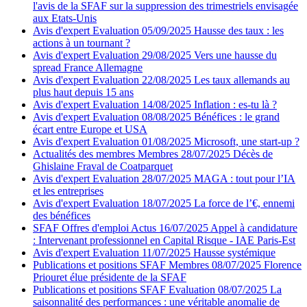
l'avis de la SFAF sur la suppression des trimestriels envisagée
aux Etats-Unis
Avis d'expert
Evaluation
05/09/2025
Hausse des taux : les
actions à un tournant ?
Avis d'expert
Evaluation
29/08/2025
Vers une hausse du
spread France Allemagne
Avis d'expert
Evaluation
22/08/2025
Les taux allemands au
plus haut depuis 15 ans
Avis d'expert
Evaluation
14/08/2025
Inflation : es-tu là ?
Avis d'expert
Evaluation
08/08/2025
Bénéfices : le grand
écart entre Europe et USA
Avis d'expert
Evaluation
01/08/2025
Microsoft, une start-up ?
Actualités des membres
Membres
28/07/2025
Décès de
Ghislaine Fraval de Coatparquet
Avis d'expert
Evaluation
28/07/2025
MAGA : tout pour l’IA
et les entreprises
Avis d'expert
Evaluation
18/07/2025
La force de l’€, ennemi
des bénéfices
SFAF
Offres d'emploi
Actus
16/07/2025
Appel à candidature
: Intervenant professionnel en Capital Risque - IAE Paris-Est
Avis d'expert
Evaluation
11/07/2025
Hausse systémique
Publications et positions SFAF
Membres
08/07/2025
Florence
Priouret élue présidente de la SFAF
Publications et positions SFAF
Evaluation
08/07/2025
La
saisonnalité des performances : une véritable anomalie de