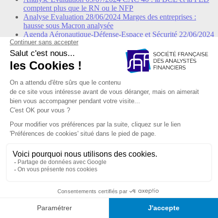
comptent plus que le RN ou le NFP
Analyse
Evaluation
28/06/2024
Marges des entreprises :
hausse sous Macron analysée
Agenda
Aéronautique-Défense-Espace et Sécurité
22/06/2024
Bienvenue en économie de guerre !
Analyse
Evaluation
21/06/2024
Déficit public de la France :
toujours plus
Analyse
Analyse extra-financière
20/06/2024
Séché
Environnement engagé dans son plan de décarbonation
Analyse
ETF
20/06/2024
Sélection : comment conjuguer
gestion active et gestion passive ?
Article
Comptabilité
20/06/2024
IFRS 9 : quel impact sur
l’offre de crédit des banques ?
Analyse
Analyse
20/06/2024
Quel est le rôle d'un analyste
financier sell-side ?
Actualités des membres
Membres
20/06/2024
Ils ont rejoint la
SFAF
SFAF
Analyse
Comptabilité
20/06/2024
La norme IFRS 9 a-
t-elle un impact négatif sur l’offre de crédit des banques ?
Analyse
Evaluation
14/06/2024
Choc politique : le cas de mai
1981
Analyse
Evaluation
07/06/2024
NVIDIA : pourvu que cela
dure…
Agenda
Analyse extra-financière
04/06/2024
Industries