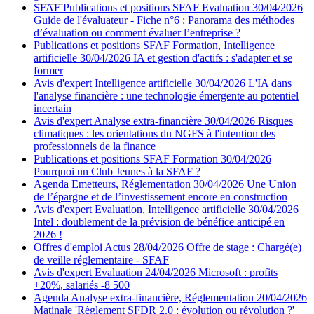
SFAF
Publications et positions SFAF
Evaluation
30/04/2026
Guide de l'évaluateur - Fiche n°6 : Panorama des méthodes
d’évaluation ou comment évaluer l’entreprise ?
Publications et positions SFAF
Formation, Intelligence
artificielle
30/04/2026
IA et gestion d'actifs : s'adapter et se
former
Avis d'expert
Intelligence artificielle
30/04/2026
L'IA dans
l'analyse financière : une technologie émergente au potentiel
incertain
Avis d'expert
Analyse extra-financière
30/04/2026
Risques
climatiques : les orientations du NGFS à l'intention des
professionnels de la finance
Publications et positions SFAF
Formation
30/04/2026
Pourquoi un Club Jeunes à la SFAF ?
Agenda
Emetteurs, Réglementation
30/04/2026
Une Union
de l’épargne et de l’investissement encore en construction
Avis d'expert
Evaluation, Intelligence artificielle
30/04/2026
Intel : doublement de la prévision de bénéfice anticipé en
2026 !
Offres d'emploi
Actus
28/04/2026
Offre de stage : Chargé(e)
de veille réglementaire - SFAF
Avis d'expert
Evaluation
24/04/2026
Microsoft : profits
+20%, salariés -8 500
Agenda
Analyse extra-financière, Réglementation
20/04/2026
Matinale 'Règlement SFDR 2.0 : évolution ou révolution ?'