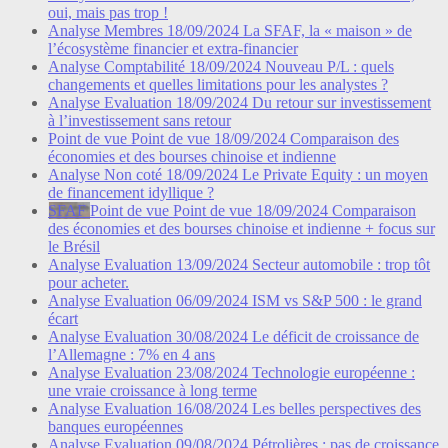
oui, mais pas trop !
Analyse
Membres
18/09/2024
La SFAF, la « maison » de
l’écosystème financier et extra-financier
Analyse
Comptabilité
18/09/2024
Nouveau P/L : quels
changements et quelles limitations pour les analystes ?
Analyse
Evaluation
18/09/2024
Du retour sur investissement
à l’investissement sans retour
Point de vue
Point de vue
18/09/2024
Comparaison des
économies et des bourses chinoise et indienne
Analyse
Non coté
18/09/2024
Le Private Equity : un moyen
de financement idyllique ?
SFAF
Point de vue
Point de vue
18/09/2024
Comparaison
des économies et des bourses chinoise et indienne + focus sur
le Brésil
Analyse
Evaluation
13/09/2024
Secteur automobile : trop tôt
pour acheter.
Analyse
Evaluation
06/09/2024
ISM vs S&P 500 : le grand
écart
Analyse
Evaluation
30/08/2024
Le déficit de croissance de
l’Allemagne : 7% en 4 ans
Analyse
Evaluation
23/08/2024
Technologie européenne :
une vraie croissance à long terme
Analyse
Evaluation
16/08/2024
Les belles perspectives des
banques européennes
Analyse
Evaluation
09/08/2024
Pétrolières : pas de croissance