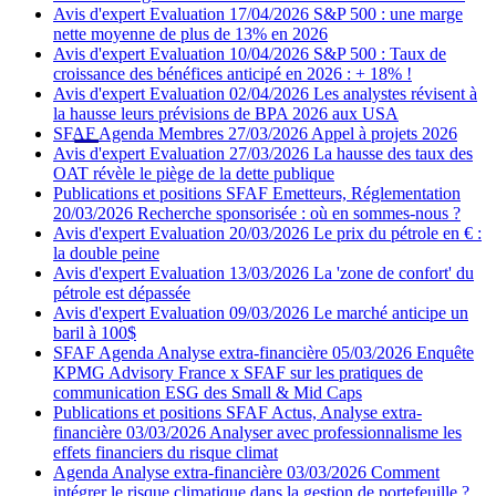
Avis d'expert
Evaluation
17/04/2026
S&P 500 : une marge
nette moyenne de plus de 13% en 2026
Avis d'expert
Evaluation
10/04/2026
S&P 500 : Taux de
croissance des bénéfices anticipé en 2026 : + 18% !
Avis d'expert
Evaluation
02/04/2026
Les analystes révisent à
la hausse leurs prévisions de BPA 2026 aux USA
SFAF
Agenda
Membres
27/03/2026
Appel à projets 2026
Avis d'expert
Evaluation
27/03/2026
La hausse des taux des
OAT révèle le piège de la dette publique
Publications et positions SFAF
Emetteurs, Réglementation
20/03/2026
Recherche sponsorisée : où en sommes-nous ?
Avis d'expert
Evaluation
20/03/2026
Le prix du pétrole en € :
la double peine
Avis d'expert
Evaluation
13/03/2026
La 'zone de confort' du
pétrole est dépassée
Avis d'expert
Evaluation
09/03/2026
Le marché anticipe un
baril à 100$
SFAF
Agenda
Analyse extra-financière
05/03/2026
Enquête
KPMG Advisory France x SFAF sur les pratiques de
communication ESG des Small & Mid Caps
Publications et positions SFAF
Actus, Analyse extra-
financière
03/03/2026
Analyser avec professionnalisme les
effets financiers du risque climat
Agenda
Analyse extra-financière
03/03/2026
Comment
intégrer le risque climatique dans la gestion de portefeuille ?