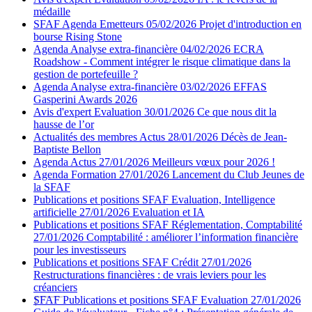
médaille
SFAF
Agenda
Emetteurs
05/02/2026
Projet d'introduction en
bourse Rising Stone
Agenda
Analyse extra-financière
04/02/2026
ECRA
Roadshow - Comment intégrer le risque climatique dans la
gestion de portefeuille ?
Agenda
Analyse extra-financière
03/02/2026
EFFAS
Gasperini Awards 2026
Avis d'expert
Evaluation
30/01/2026
Ce que nous dit la
hausse de l’or
Actualités des membres
Actus
28/01/2026
Décès de Jean-
Baptiste Bellon
Agenda
Actus
27/01/2026
Meilleurs vœux pour 2026 !
Agenda
Formation
27/01/2026
Lancement du Club Jeunes de
la SFAF
Publications et positions SFAF
Evaluation, Intelligence
artificielle
27/01/2026
Evaluation et IA
Publications et positions SFAF
Réglementation, Comptabilité
27/01/2026
Comptabilité : améliorer l’information financière
pour les investisseurs
Publications et positions SFAF
Crédit
27/01/2026
Restructurations financières : de vrais leviers pour les
créanciers
SFAF
Publications et positions SFAF
Evaluation
27/01/2026