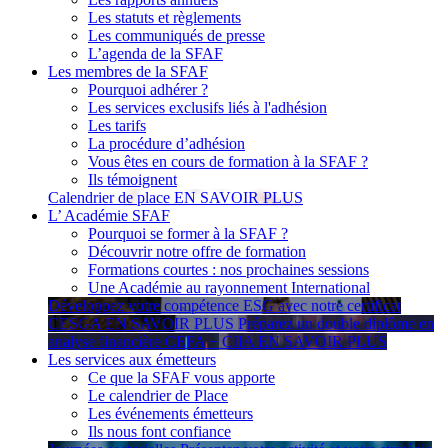
Les statuts et règlements
Les communiqués de presse
L’agenda de la SFAF
Les membres de la SFAF
Pourquoi adhérer ?
Les services exclusifs liés à l'adhésion
Les tarifs
La procédure d’adhésion
Vous êtes en cours de formation à la SFAF ?
Ils témoignent
Calendrier de place
EN SAVOIR PLUS
L’ Académie SFAF
Pourquoi se former à la SFAF ?
Découvrir notre offre de formation
Formations courtes : nos prochaines sessions
Une Académie au rayonnement International
Développez votre compétence ESG avec notre certificat
CESGA
EN SAVOIR PLUS
Préparez un double diplôme en
analyse financière CEFA + CIIA
EN SAVOIR PLUS
Les services aux émetteurs
Ce que la SFAF vous apporte
Le calendrier de Place
Les événements émetteurs
Ils nous font confiance