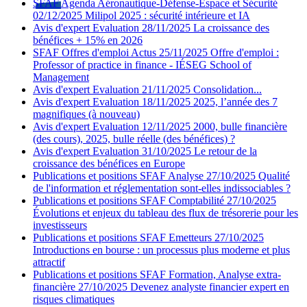
SFAF
Agenda
Aéronautique-Défense-Espace et Sécurité
02/12/2025
Milipol 2025 : sécurité intérieure et IA
Avis d'expert
Evaluation
28/11/2025
La croissance des
bénéfices + 15% en 2026
SFAF
Offres d'emploi
Actus
25/11/2025
Offre d'emploi :
Professor of practice in finance - IÉSEG School of
Management
Avis d'expert
Evaluation
21/11/2025
Consolidation...
Avis d'expert
Evaluation
18/11/2025
2025, l’année des 7
magnifiques (à nouveau)
Avis d'expert
Evaluation
12/11/2025
2000, bulle financière
(des cours), 2025, bulle réelle (des bénéfices) ?
Avis d'expert
Evaluation
31/10/2025
Le retour de la
croissance des bénéfices en Europe
Publications et positions SFAF
Analyse
27/10/2025
Qualité
de l'information et réglementation sont-elles indissociables ?
Publications et positions SFAF
Comptabilité
27/10/2025
Évolutions et enjeux du tableau des flux de trésorerie pour les
investisseurs
Publications et positions SFAF
Emetteurs
27/10/2025
Introductions en bourse : un processus plus moderne et plus
attractif
Publications et positions SFAF
Formation, Analyse extra-
financière
27/10/2025
Devenez analyste financier expert en
risques climatiques