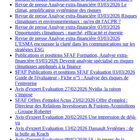
Revue de presse
Analyse extra-financière
03/03/2026
Le
climat, amplificateur systémique des risques
Revue de presse
Analyse extra-financière
03/03/2026
Risques
climatiques et environnementaux : qu'en dit l'ACPR ?
Revue de presse
Analyse extra-financière
03/03/2026
Opportunités climatiques : marché, efficacité et énergie
Revue de presse
Analyse extra-financière
03/03/2026
L'ESMA encourage la clarté dans les communications sur les
stratégies ESG
Publications et positions SFAF
Formation, Analyse extra-
financière
03/03/2026
Devenir analyste spécialisé en risques
climatiques appliqués à la finance
SFAF
Publications et positions SFAF
Evaluation
03/03/2026
Guide de l'évaluateur - Fiche n°5 : Analyse des risques de
l’entreprise
Avis d'expert
Evaluation
27/02/2026
Nvidia, la raison
s’impose
SFAF
Offres d'emploi
Actus
23/02/2026
Offre d'emploi :
Directeur des Relations Investisseurs & Fusions-Acquisitions
- Groupe Robertet
Avis d'expert
Evaluation
20/02/2026
Une impression de déjà-
vu
Avis d'expert
Evaluation
13/02/2026
Dassault Systèmes : de
la bulle au Krach
Avis d'expert
Evaluation
09/02/2026
IA : le revers de la