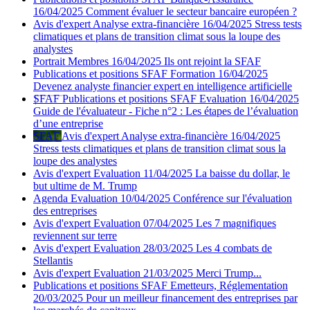
16/04/2025
Comment évaluer le secteur bancaire européen ?
Avis d'expert
Analyse extra-financière
16/04/2025
Stress tests
climatiques et plans de transition climat sous la loupe des
analystes
Portrait
Membres
16/04/2025
Ils ont rejoint la SFAF
Publications et positions SFAF
Formation
16/04/2025
Devenez analyste financier expert en intelligence artificielle
SFAF
Publications et positions SFAF
Evaluation
16/04/2025
Guide de l'évaluateur - Fiche n°2 : Les étapes de l’évaluation
d’une entreprise
SFAF
Avis d'expert
Analyse extra-financière
16/04/2025
Stress tests climatiques et plans de transition climat sous la
loupe des analystes
Avis d'expert
Evaluation
11/04/2025
La baisse du dollar, le
but ultime de M. Trump
Agenda
Evaluation
10/04/2025
Conférence sur l'évaluation
des entreprises
Avis d'expert
Evaluation
07/04/2025
Les 7 magnifiques
reviennent sur terre
Avis d'expert
Evaluation
28/03/2025
Les 4 combats de
Stellantis
Avis d'expert
Evaluation
21/03/2025
Merci Trump...
Publications et positions SFAF
Emetteurs, Réglementation
20/03/2025
Pour un meilleur financement des entreprises par