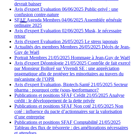
devrait baisser
Avis d'expert
Evaluation
06/06/2025
Public-privé : une
confusion contre-nature
SFAF
Agenda
Membres
04/06/2025
Assemblée générale
ordinaire 2025
Avis d'expert
Evaluation
02/06/2025
Musk, le nécessaire
retour
Avis d'expert
Evaluation
26/05/2025
Le stress japonais
Actualités des membres
Membres
26/05/2025
Décès de Jean-
Guy de Waël
Portrait
Membres
21/05/2025
Hommage à Jean-Guy de Waël
Avis d'expert
Déontologie
21/05/2025
Contrôle de fait exercé
par Monsieur Bolloré sur Vivendi SE : une appréciation
pragmatique afin de protéger les minoritaires au travers du
mécanisme de l’OPR
Avis d'expert
Evaluation, Biotech-Santé
21/05/2025
Secteur
pharma : pourquoi cette (sous-)performance?
Publications et positions SFAF
Crédit
21/05/2025
Analyse
crédit : le développement de la dette privée
Publications et positions SFAF
Non coté
21/05/2025
Non
coté : influence du pacte d’actionnaires sur la valorisation
d’une entreprise
Publications et positions SFAF
Comptabilité
21/05/2025
Tableau des flux de trésorerie : des améliorations nécessaires
et attendues