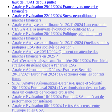
taux de l’OAT depuis juillet
Analyse
Evaluation
29/11/2024
France : vers une crise
financière
Analyse
Evaluation
22/11/2024
Stress géopolitique et
marchés financiers
Analyse
Analyse extra-financière
20/11/2024
Lancement du
CESGA 4.1, la nouvelle évolution du certificat ESG
Analyse
Evaluation
20/11/2024
Politique, géopolitique et
marchés financiers
Analyse
Analyse extra-financière
20/11/2024
Quelles sont les
pratiques ESG des sociétés de gestion ?
Analyse
Analyse
20/11/2024
Que peut-on attendre des
marchés financiers en 2025 ?
Avis d'expert
Analyse extra-financière
20/11/2024
Enrichir la
stratégie du gérant grâce à l'analyse ESG
Analyse
Aéronautique-Défense-Espace et Sécurité
20/11/2024
Euronaval 2024 : IA et drones dans les conflits
futurs
SFAF
Analyse
Aéronautique-Défense-Espace et Sécurité
20/11/2024
Euronaval 2024 : IA et dronisation des combats
dans un contexte de violence croissante
Analyse
Evaluation
18/11/2024
Europe-USA : un écart de
performance considérable
Analyse
Evaluation
08/11/2024
Le fossé se creuse entre
l’Europe et les USA