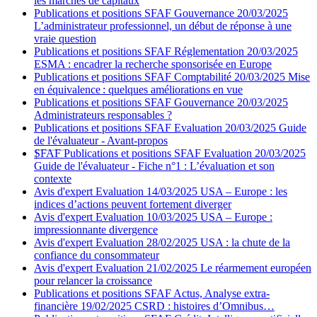
les marchés de capitaux
Publications et positions SFAF
Gouvernance
20/03/2025
L’administrateur professionnel, un début de réponse à une
vraie question
Publications et positions SFAF
Réglementation
20/03/2025
ESMA : encadrer la recherche sponsorisée en Europe
Publications et positions SFAF
Comptabilité
20/03/2025
Mise
en équivalence : quelques améliorations en vue
Publications et positions SFAF
Gouvernance
20/03/2025
Administrateurs responsables ?
Publications et positions SFAF
Evaluation
20/03/2025
Guide
de l'évaluateur - Avant-propos
SFAF
Publications et positions SFAF
Evaluation
20/03/2025
Guide de l'évaluateur - Fiche n°1 : L’évaluation et son
contexte
Avis d'expert
Evaluation
14/03/2025
USA – Europe : les
indices d’actions peuvent fortement diverger
Avis d'expert
Evaluation
10/03/2025
USA – Europe :
impressionnante divergence
Avis d'expert
Evaluation
28/02/2025
USA : la chute de la
confiance du consommateur
Avis d'expert
Evaluation
21/02/2025
Le réarmement européen
pour relancer la croissance
Publications et positions SFAF
Actus, Analyse extra-
financière
19/02/2025
CSRD : histoires d’Omnibus…