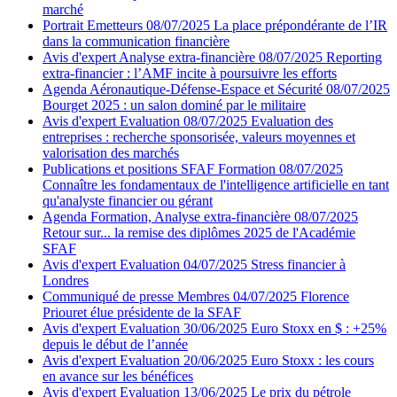
marché
Portrait
Emetteurs
08/07/2025
La place prépondérante de l’IR
dans la communication financière
Avis d'expert
Analyse extra-financière
08/07/2025
Reporting
extra-financier : l’AMF incite à poursuivre les efforts
Agenda
Aéronautique-Défense-Espace et Sécurité
08/07/2025
Bourget 2025 : un salon dominé par le militaire
Avis d'expert
Evaluation
08/07/2025
Evaluation des
entreprises : recherche sponsorisée, valeurs moyennes et
valorisation des marchés
Publications et positions SFAF
Formation
08/07/2025
Connaître les fondamentaux de l'intelligence artificielle en tant
qu'analyste financier ou gérant
Agenda
Formation, Analyse extra-financière
08/07/2025
Retour sur... la remise des diplômes 2025 de l'Académie
SFAF
Avis d'expert
Evaluation
04/07/2025
Stress financier à
Londres
Communiqué de presse
Membres
04/07/2025
Florence
Priouret élue présidente de la SFAF
Avis d'expert
Evaluation
30/06/2025
Euro Stoxx en $ : +25%
depuis le début de l’année
Avis d'expert
Evaluation
20/06/2025
Euro Stoxx : les cours
en avance sur les bénéfices
Avis d'expert
Evaluation
13/06/2025
Le prix du pétrole