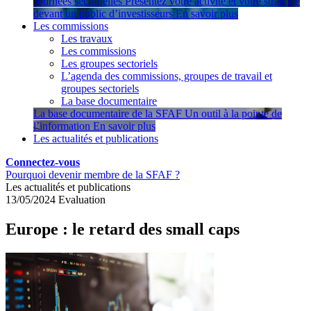
Journées sectorielles
Présentez votre activité et votre stratégie
devant un public d’investisseurs
En savoir plus
Les commissions
Les travaux
Les commissions
Les groupes sectoriels
L’agenda des commissions, groupes de travail et
groupes sectoriels
La base documentaire
La base documentaire de la SFAF
Un outil à la pointe de
l’information
En savoir plus
Les actualités et publications
Connectez-vous
Pourquoi devenir membre de la SFAF ?
Les actualités et publications
13/05/2024
Evaluation
Europe : le retard des small caps