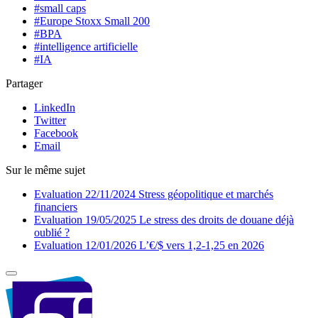
#small caps
#Europe Stoxx Small 200
#BPA
#intelligence artificielle
#IA
Partager
LinkedIn
Twitter
Facebook
Email
Sur le même sujet
Evaluation
22/11/2024
Stress géopolitique et marchés
financiers
Evaluation
19/05/2025
Le stress des droits de douane déjà
oublié ?
Evaluation
12/01/2026
L’€/$ vers 1,2-1,25 en 2026