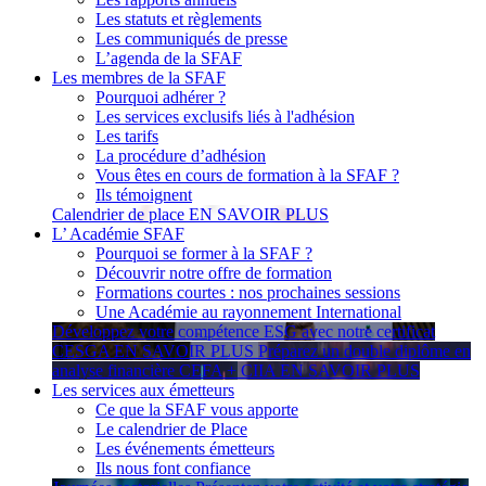
Les statuts et règlements
Les communiqués de presse
L’agenda de la SFAF
Les membres de la SFAF
Pourquoi adhérer ?
Les services exclusifs liés à l'adhésion
Les tarifs
La procédure d’adhésion
Vous êtes en cours de formation à la SFAF ?
Ils témoignent
Calendrier de place
EN SAVOIR PLUS
L’ Académie SFAF
Pourquoi se former à la SFAF ?
Découvrir notre offre de formation
Formations courtes : nos prochaines sessions
Une Académie au rayonnement International
Développez votre compétence ESG avec notre certificat
CESGA
EN SAVOIR PLUS
Préparez un double diplôme en
analyse financière CEFA + CIIA
EN SAVOIR PLUS
Les services aux émetteurs
Ce que la SFAF vous apporte
Le calendrier de Place
Les événements émetteurs
Ils nous font confiance