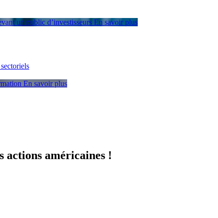
devant un public d’investisseurs
En savoir plus
sectoriels
ormation
En savoir plus
s actions américaines !