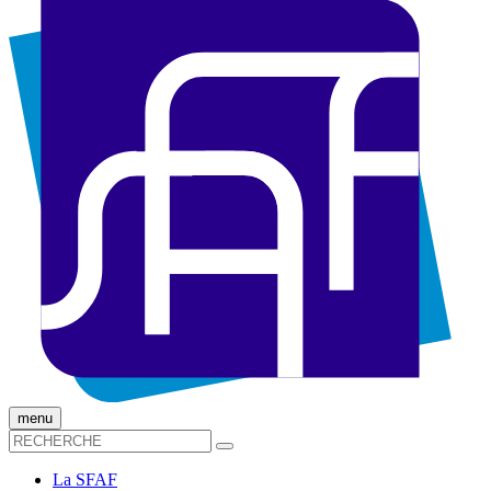
menu
La SFAF