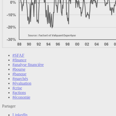
#SFAF
#finance
#analyse financière
#bourse
#banque
#marchés
#évaluation
#crise
#actions
#économie
Partager
LinkedIn