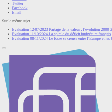
Twitter
Facebook
Email
Sur le même sujet
Evaluation
12/07/2023
Partage de la valeur : l’évolution 2000-
Evaluation
11/10/2024
La spirale du déficit budgétaire français
Evaluation
08/11/2024
Le fossé se creuse entre l’Europe et le