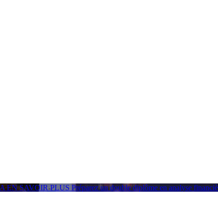
GA
EN SAVOIR PLUS
Préparez un double diplôme en analyse financ