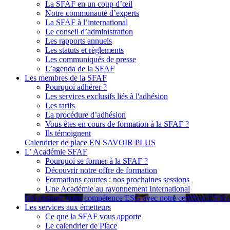
La SFAF en un coup d’œil
Notre communauté d’experts
La SFAF à l’international
Le conseil d’administration
Les rapports annuels
Les statuts et règlements
Les communiqués de presse
L’agenda de la SFAF
Les membres de la SFAF
Pourquoi adhérer ?
Les services exclusifs liés à l'adhésion
Les tarifs
La procédure d’adhésion
Vous êtes en cours de formation à la SFAF ?
Ils témoignent
Calendrier de place
EN SAVOIR PLUS
L’ Académie SFAF
Pourquoi se former à la SFAF ?
Découvrir notre offre de formation
Formations courtes : nos prochaines sessions
Une Académie au rayonnement International
Développez votre compétence ESG avec notre certificat CES
Les services aux émetteurs
Ce que la SFAF vous apporte
Le calendrier de Place