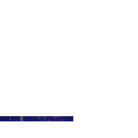
ière CEFA + CIIA
EN SAVOIR PLUS