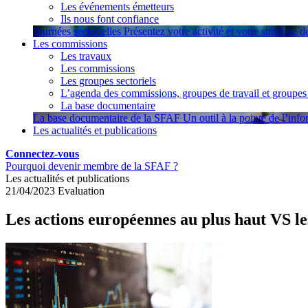
Les événements émetteurs
Ils nous font confiance
Journées sectorielles
Présentez votre activité et votre stratégie 
Les commissions
Les travaux
Les commissions
Les groupes sectoriels
L’agenda des commissions, groupes de travail et groupes 
La base documentaire
La base documentaire de la SFAF
Un outil à la pointe de l’inf
Les actualités et publications
Connectez-vous
Pourquoi devenir membre de la SFAF ?
Les actualités et publications
21/04/2023
Evaluation
Les actions européennes au plus haut VS le