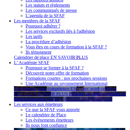
Les statuts et règlements
Les communiqués de presse
L’agenda de la SFAF
Les membres de la SFAF
Pourquoi adhérer ?
Les services exclusifs liés à l'adhésion
Les tarifs
La procédure d’adhésion
Vous êtes en cours de formation à la SFAF ?
Ils témoignent
Calendrier de place
EN SAVOIR PLUS
L’ Académie SFAF
Pourquoi se former à la SFAF ?
Découvrir notre offre de formation
Formations courtes : nos prochaines sessions
Une Académie au rayonnement International
Développez votre compétence ESG avec notre certificat
CESGA
EN SAVOIR PLUS
Préparez un double diplôme en
analyse financière CEFA + CIIA
EN SAVOIR PLUS
Les services aux émetteurs
Ce que la SFAF vous apporte
Le calendrier de Place
Les événements émetteurs
Ils nous font confiance