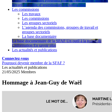
Journées sectorielles
Présentez votre activité et votre stratégie
devant un public d’investisseurs
En savoir plus
Les commissions
Les travaux
Les commissions
Les groupes sectoriels
L’agenda des commissions, groupes de travail et
groupes sectoriels
La base documentaire
La base documentaire de la SFAF
Un outil à la pointe de
l’information
En savoir plus
Les actualités et publications
Connectez-vous
Pourquoi devenir membre de la SFAF ?
Les actualités et publications
21/05/2025
Membres
Hommage à Jean-Guy de Waël