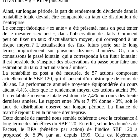
DIV/cours + g = Rdt + plus-value
Ainsi, sur longue période, la part du rendement du dividende dans la
rentabilité totale devrait être comparable au taux de distribution de
l’entreprise.
Le concept théorique « ex ante » a été présenté, mais on peut tenter
de le mesurer « ex post », dans l’observation des faits. Comment
peut-on fixer un taux d’actualisation moyen, qui correspond à un
risque moyen ? L’actualisation des flux futurs porte sur le long
terme, implicitement sur plusieurs dizaines d’années. Or, nous
connaissons le passé lointain, qui a correspondu à un futur lointain :
il est possible de s’inspirer des observations du passé pour faire une
estimation du taux d’actualisation à utiliser.
La rentabilité ex post a été mesurée, de 57 actions composant
actuellement le SBF 120, qui disposent d’un historique de cours de
30 ans. La performance annuelle moyenne équipondérée du cours
atteint 4,4%, alors que le rendement moyen des actions atteint 3%.
La rentabilité moyenne totale est donc de 7,4% au cours des trente
dernières années. Le rapport entre 3% et 7,4% donne 40%, soit le
taux de distribution observé sur longue période. La finance de
marché rejoint bien la finance d’entreprise.
Cette donnée de marché nous semble cohérente avec la croissance à
long terme des bénéfices du SBF 120. En effet, selon les données de
Factset, le BPA (bénéfice par action) de l’indice SBF 120 a
progressé de 5,3% par an depuis 1999. Cela est légèrement