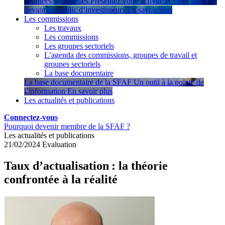
Journées sectorielles
Présentez votre activité et votre stratégie
devant un public d’investisseurs
En savoir plus
Les commissions
Les travaux
Les commissions
Les groupes sectoriels
L’agenda des commissions, groupes de travail et
groupes sectoriels
La base documentaire
La base documentaire de la SFAF
Un outil à la pointe de
l’information
En savoir plus
Les actualités et publications
Connectez-vous
Pourquoi devenir membre de la SFAF ?
Les actualités et publications
21/02/2024
Evaluation
Taux d’actualisation : la théorie
confrontée à la réalité