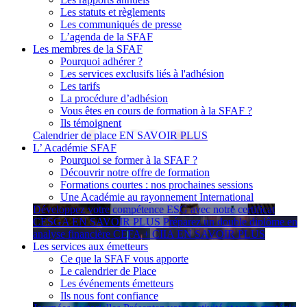
Les statuts et règlements
Les communiqués de presse
L’agenda de la SFAF
Les membres de la SFAF
Pourquoi adhérer ?
Les services exclusifs liés à l'adhésion
Les tarifs
La procédure d’adhésion
Vous êtes en cours de formation à la SFAF ?
Ils témoignent
Calendrier de place
EN SAVOIR PLUS
L’ Académie SFAF
Pourquoi se former à la SFAF ?
Découvrir notre offre de formation
Formations courtes : nos prochaines sessions
Une Académie au rayonnement International
Développez votre compétence ESG avec notre certificat
CESGA
EN SAVOIR PLUS
Préparez un double diplôme en
analyse financière CEFA + CIIA
EN SAVOIR PLUS
Les services aux émetteurs
Ce que la SFAF vous apporte
Le calendrier de Place
Les événements émetteurs
Ils nous font confiance