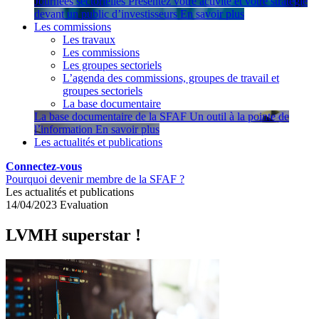
Journées sectorielles
Présentez votre activité et votre stratégie
devant un public d’investisseurs
En savoir plus
Les commissions
Les travaux
Les commissions
Les groupes sectoriels
L’agenda des commissions, groupes de travail et
groupes sectoriels
La base documentaire
La base documentaire de la SFAF
Un outil à la pointe de
l’information
En savoir plus
Les actualités et publications
Connectez-vous
Pourquoi devenir membre de la SFAF ?
Les actualités et publications
14/04/2023
Evaluation
LVMH superstar !