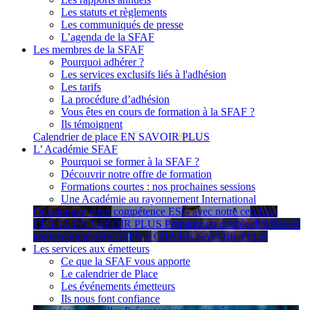
Les statuts et règlements
Les communiqués de presse
L’agenda de la SFAF
Les membres de la SFAF
Pourquoi adhérer ?
Les services exclusifs liés à l'adhésion
Les tarifs
La procédure d’adhésion
Vous êtes en cours de formation à la SFAF ?
Ils témoignent
Calendrier de place
EN SAVOIR PLUS
L’ Académie SFAF
Pourquoi se former à la SFAF ?
Découvrir notre offre de formation
Formations courtes : nos prochaines sessions
Une Académie au rayonnement International
Développez votre compétence ESG avec notre certificat
CESGA
EN SAVOIR PLUS
Préparez un double diplôme en
analyse financière CEFA + CIIA
EN SAVOIR PLUS
Les services aux émetteurs
Ce que la SFAF vous apporte
Le calendrier de Place
Les événements émetteurs
Ils nous font confiance