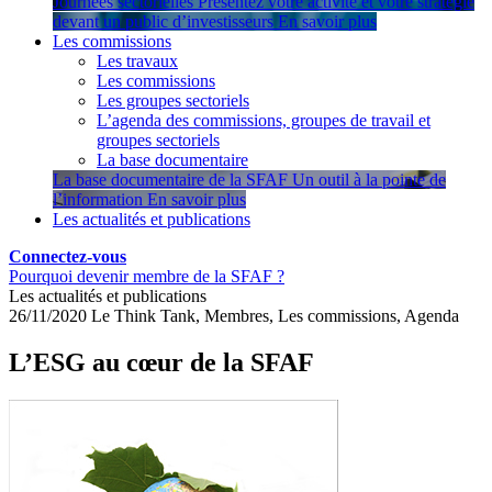
Journées sectorielles
Présentez votre activité et votre stratégie
devant un public d’investisseurs
En savoir plus
Les commissions
Les travaux
Les commissions
Les groupes sectoriels
L’agenda des commissions, groupes de travail et
groupes sectoriels
La base documentaire
La base documentaire de la SFAF
Un outil à la pointe de
l’information
En savoir plus
Les actualités et publications
Connectez-vous
Pourquoi devenir membre de la SFAF ?
Les actualités et publications
26/11/2020
Le Think Tank, Membres, Les commissions, Agenda
L’ESG au cœur de la SFAF