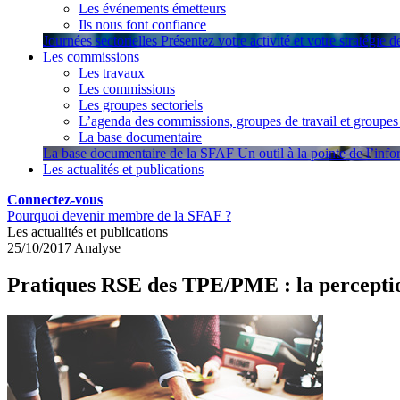
Les événements émetteurs
Ils nous font confiance
Journées sectorielles
Présentez votre activité et votre stratégie 
Les commissions
Les travaux
Les commissions
Les groupes sectoriels
L’agenda des commissions, groupes de travail et groupes 
La base documentaire
La base documentaire de la SFAF
Un outil à la pointe de l’inf
Les actualités et publications
Connectez-vous
Pourquoi devenir membre de la SFAF ?
Les actualités et publications
25/10/2017
Analyse
Pratiques RSE des TPE/PME : la perception