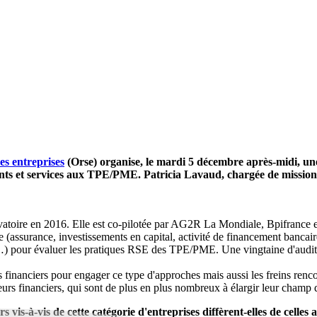
es entreprises
(Orse) organise, le mardi 5 décembre après-midi, u
ments et services aux TPE/PME. Patricia Lavaud, chargée de mission
ervatoire en 2016. Elle est co-pilotée par AG2R La Mondiale, Bpifrance 
 (assurance, investissements en capital, activité de financement bancair
s…) pour évaluer les pratiques RSE des TPE/PME. Une vingtaine d'auditi
 financiers pour engager ce type d'approches mais aussi les freins ren
acteurs financiers, qui sont de plus en plus nombreux à élargir leur ch
s vis-à-vis de cette catégorie d'entreprises diffèrent-elles de celle