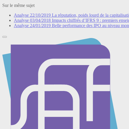
Sur le même sujet
Analyse
22/10/2019
La réputation, poids lourd de la capitalisat
Analyse
03/04/2018
Impacts chiffrés d’IFRS 9 : premiers ensei
Analyse
24/01/2019
Belle performance des IPO au niveau mon