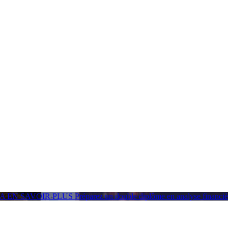
GA
EN SAVOIR PLUS
Préparez un double diplôme en analyse financ