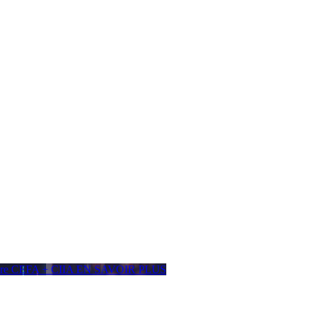
ière CEFA + CIIA
EN SAVOIR PLUS