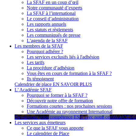
La SFAF en un coup d’œil
Notre communauté d’experts
La SFAF à l’international
Le conseil d’administration
Les rapports annuels
Les statuts et règlements
Les communiqués de presse
L’agenda de la SFAF
Les membres de la SFAF
Pourquoi adhérer ?
Les services exclusifs liés à l'adhésion
Les tarifs
La procédure d’adhésion
Vous êtes en cours de formation à la SFAF ?
Ils témoignent
Calendrier de place
EN SAVOIR PLUS
L’ Académie SFAF
Pourquoi se former à la SFAF ?
Découvrir notre offre de formation
Formations courtes : nos prochaines sessions
Une Académie au rayonnement International
Développez votre compétence ESG avec notre certificat CES
Les services aux émetteurs
Ce que la SFAF vous apporte
Le calendrier de Place