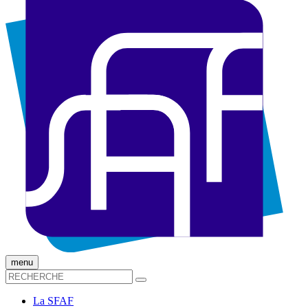
menu
La SFAF