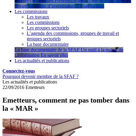
Journées sectorielles
Présentez votre activité et votre stratégie
devant un public d’investisseurs
En savoir plus
Les commissions
Les travaux
Les commissions
Les groupes sectoriels
L’agenda des commissions, groupes de travail et
groupes sectoriels
La base documentaire
La base documentaire de la SFAF
Un outil à la pointe de
l’information
En savoir plus
Les actualités et publications
Connectez-vous
Pourquoi devenir membre de la SFAF ?
Les actualités et publications
22/09/2016
Emetteurs
Emetteurs, comment ne pas tomber dans
la « MAR »