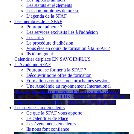
Les statuts et règlements
Les communiqués de presse
L’agenda de la SFAF
Les membres de la SFAF
Pourquoi adhérer ?
Les services exclusifs liés à l'adhésion
Les tarifs
La procédure d’adhésion
Vous êtes en cours de formation à la SFAF ?
Ils témoignent
Calendrier de place
EN SAVOIR PLUS
L’ Académie SFAF
Pourquoi se former à la SFAF ?
Découvrir notre offre de formation
Formations courtes : nos prochaines sessions
Une Académie au rayonnement International
Développez votre compétence ESG avec notre certificat
CESGA
EN SAVOIR PLUS
Préparez un double diplôme en
analyse financière CEFA + CIIA
EN SAVOIR PLUS
Les services aux émetteurs
Ce que la SFAF vous apporte
Le calendrier de Place
Les événements émetteurs
Ils nous font confiance