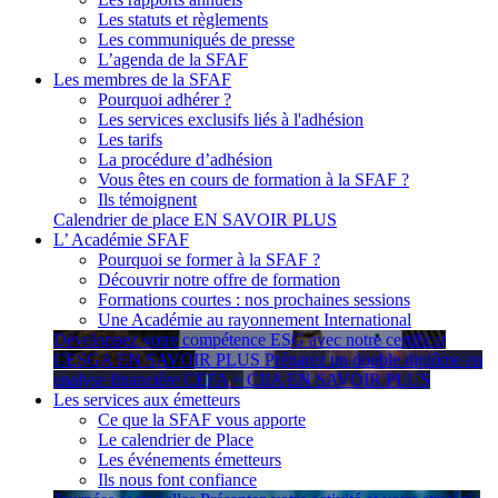
Les statuts et règlements
Les communiqués de presse
L’agenda de la SFAF
Les membres de la SFAF
Pourquoi adhérer ?
Les services exclusifs liés à l'adhésion
Les tarifs
La procédure d’adhésion
Vous êtes en cours de formation à la SFAF ?
Ils témoignent
Calendrier de place
EN SAVOIR PLUS
L’ Académie SFAF
Pourquoi se former à la SFAF ?
Découvrir notre offre de formation
Formations courtes : nos prochaines sessions
Une Académie au rayonnement International
Développez votre compétence ESG avec notre certificat
CESGA
EN SAVOIR PLUS
Préparez un double diplôme en
analyse financière CEFA + CIIA
EN SAVOIR PLUS
Les services aux émetteurs
Ce que la SFAF vous apporte
Le calendrier de Place
Les événements émetteurs
Ils nous font confiance