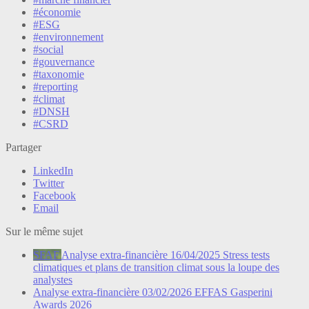
#économie
#ESG
#environnement
#social
#gouvernance
#taxonomie
#reporting
#climat
#DNSH
#CSRD
Partager
LinkedIn
Twitter
Facebook
Email
Sur le même sujet
SFAF
Analyse extra-financière
16/04/2025
Stress tests
climatiques et plans de transition climat sous la loupe des
analystes
Analyse extra-financière
03/02/2026
EFFAS Gasperini
Awards 2026