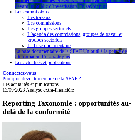
Journées sectorielles
Présentez votre activité et votre stratégie
devant un public d’investisseurs
En savoir plus
Les commissions
Les travaux
Les commissions
Les groupes sectoriels
L’agenda des commissions, groupes de travail et
groupes sectoriels
La base documentaire
La base documentaire de la SFAF
Un outil à la pointe de
l’information
En savoir plus
Les actualités et publications
Connectez-vous
Pourquoi devenir membre de la SFAF ?
Les actualités et publications
13/09/2023
Analyse extra-financière
Reporting Taxonomie : opportunités au-
delà de la conformité