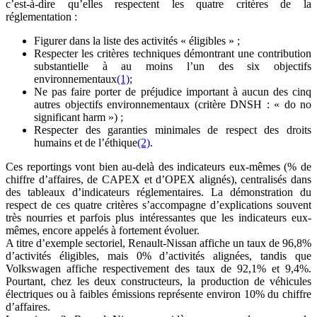
c’est-à-dire qu’elles respectent les quatre critères de la
réglementation :
Figurer dans la liste des activités « éligibles » ;
Respecter les critères techniques démontrant une contribution
substantielle à au moins l’un des six objectifs
environnementaux
(1)
;
Ne pas faire porter de préjudice important à aucun des cinq
autres objectifs environnementaux (critère DNSH : « do no
significant harm ») ;
Respecter des garanties minimales de respect des droits
humains et de l’éthique
(2)
.
Ces reportings vont bien au-delà des indicateurs eux-mêmes (% de
chiffre d’affaires, de CAPEX et d’OPEX alignés), centralisés dans
des tableaux d’indicateurs réglementaires. La démonstration du
respect de ces quatre critères s’accompagne d’explications souvent
très nourries et parfois plus intéressantes que les indicateurs eux-
mêmes, encore appelés à fortement évoluer.
A titre d’exemple sectoriel, Renault-Nissan affiche un taux de 96,8%
d’activités éligibles, mais 0% d’activités alignées, tandis que
Volkswagen affiche respectivement des taux de 92,1% et 9,4%.
Pourtant, chez les deux constructeurs, la production de véhicules
électriques ou à faibles émissions représente environ 10% du chiffre
d’affaires.