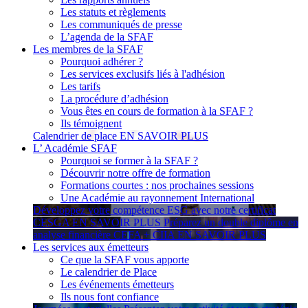
Les statuts et règlements
Les communiqués de presse
L’agenda de la SFAF
Les membres de la SFAF
Pourquoi adhérer ?
Les services exclusifs liés à l'adhésion
Les tarifs
La procédure d’adhésion
Vous êtes en cours de formation à la SFAF ?
Ils témoignent
Calendrier de place
EN SAVOIR PLUS
L’ Académie SFAF
Pourquoi se former à la SFAF ?
Découvrir notre offre de formation
Formations courtes : nos prochaines sessions
Une Académie au rayonnement International
Développez votre compétence ESG avec notre certificat
CESGA
EN SAVOIR PLUS
Préparez un double diplôme en
analyse financière CEFA + CIIA
EN SAVOIR PLUS
Les services aux émetteurs
Ce que la SFAF vous apporte
Le calendrier de Place
Les événements émetteurs
Ils nous font confiance