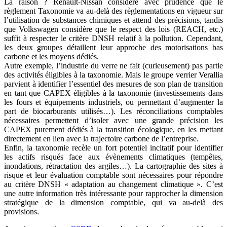
La raison ? Renault-Nissan considère avec prudence que le
règlement Taxonomie va au-delà des règlementations en vigueur sur
l’utilisation de substances chimiques et attend des précisions, tandis
que Volkswagen considère que le respect des lois (REACH, etc.)
suffit à respecter le critère DNSH relatif à la pollution. Cependant,
les deux groupes détaillent leur approche des motorisations bas
carbone et les moyens dédiés.
Autre exemple, l’industrie du verre ne fait (curieusement) pas partie
des activités éligibles à la taxonomie. Mais le groupe verrier Verallia
parvient à identifier l’essentiel des mesures de son plan de transition
en tant que CAPEX éligibles à la taxonomie (investissements dans
les fours et équipements industriels, ou permettant d’augmenter la
part de biocarburants utilisés…). Les réconciliations comptables
nécessaires permettent d’isoler avec une grande précision les
CAPEX purement dédiés à la transition écologique, en les mettant
directement en lien avec la trajectoire carbone de l’entreprise.
Enfin, la taxonomie recèle un fort potentiel incitatif pour identifier
les actifs risqués face aux évènements climatiques (tempêtes,
inondations, rétractation des argiles…). La cartographie des sites à
risque et leur évaluation comptable sont nécessaires pour répondre
au critère DNSH « adaptation au changement climatique ». C’est
une autre information très intéressante pour rapprocher la dimension
stratégique de la dimension comptable, qui va au-delà des
provisions.