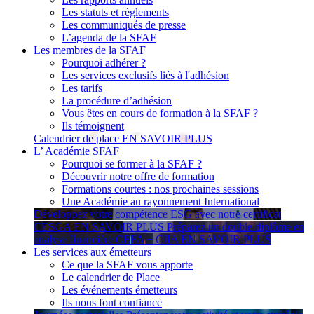
Les statuts et règlements
Les communiqués de presse
L’agenda de la SFAF
Les membres de la SFAF
Pourquoi adhérer ?
Les services exclusifs liés à l'adhésion
Les tarifs
La procédure d’adhésion
Vous êtes en cours de formation à la SFAF ?
Ils témoignent
Calendrier de place
EN SAVOIR PLUS
L’ Académie SFAF
Pourquoi se former à la SFAF ?
Découvrir notre offre de formation
Formations courtes : nos prochaines sessions
Une Académie au rayonnement International
Développez votre compétence ESG avec notre certificat
CESGA
EN SAVOIR PLUS
Préparez un double diplôme en
analyse financière CEFA + CIIA
EN SAVOIR PLUS
Les services aux émetteurs
Ce que la SFAF vous apporte
Le calendrier de Place
Les événements émetteurs
Ils nous font confiance