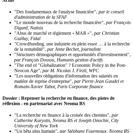
Actus
"Des fondamentaux de l'analyse financière",
par le conseil
d'administration de la SFAF
"Le monde nouveau de la recherche financière",
par François
Digard, Natixis
"Abus de marché et règlement « MAR »",
par Christian
Guilluy, Fidal
"Crowdfunding, une industrie en plein essor … à la recherche
de la rentabilité",
par Anne Bechet, journaliste
"Structures démographiques et opportunités d'investissement",
par François Dossou, Humanis gestion d'actifs
"The end of "Globalization" ? Economic Policy in the Post-
Neocon Age",
par M. Nicolas J. Firzli, WPC
"Les nouvelles obligations d'information des salariés en
matière de reprise d'entreprise",
par Pierre-Jean Gaudel et
Romain-Xavier Tabot, Paris Corporate finance
Dossier : Repenser la recherche en finance, des pistes de
réflexion - en partenariat avec Neoma BS
"La recherche en finance à la croisée des chemins",
par
Catherine Karyotis, Neoma BS et Joseph Onochie, City
University of New York
"Un bêta plus humain",
par Stéphane Fourneaux, Neoma BS