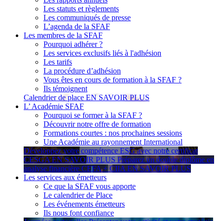
Les statuts et règlements
Les communiqués de presse
L’agenda de la SFAF
Les membres de la SFAF
Pourquoi adhérer ?
Les services exclusifs liés à l'adhésion
Les tarifs
La procédure d’adhésion
Vous êtes en cours de formation à la SFAF ?
Ils témoignent
Calendrier de place
EN SAVOIR PLUS
L’ Académie SFAF
Pourquoi se former à la SFAF ?
Découvrir notre offre de formation
Formations courtes : nos prochaines sessions
Une Académie au rayonnement International
Développez votre compétence ESG avec notre certificat
CESGA
EN SAVOIR PLUS
Préparez un double diplôme en
analyse financière CEFA + CIIA
EN SAVOIR PLUS
Les services aux émetteurs
Ce que la SFAF vous apporte
Le calendrier de Place
Les événements émetteurs
Ils nous font confiance