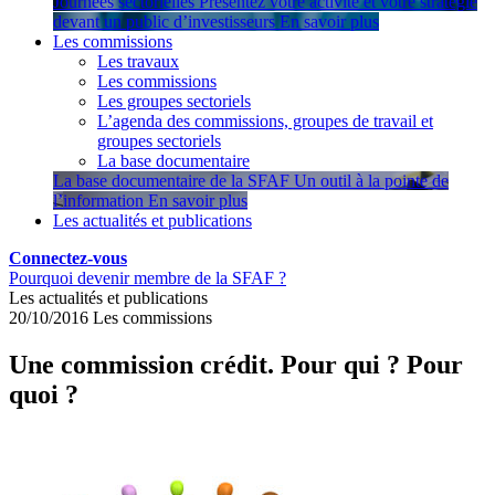
Journées sectorielles
Présentez votre activité et votre stratégie
devant un public d’investisseurs
En savoir plus
Les commissions
Les travaux
Les commissions
Les groupes sectoriels
L’agenda des commissions, groupes de travail et
groupes sectoriels
La base documentaire
La base documentaire de la SFAF
Un outil à la pointe de
l’information
En savoir plus
Les actualités et publications
Connectez-vous
Pourquoi devenir membre de la SFAF ?
Les actualités et publications
20/10/2016
Les commissions
Une commission crédit. Pour qui ? Pour
quoi ?