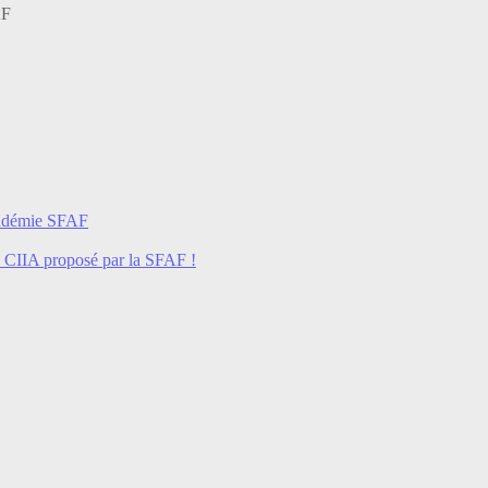
AF
cadémie SFAF
e CIIA proposé par la SFAF !