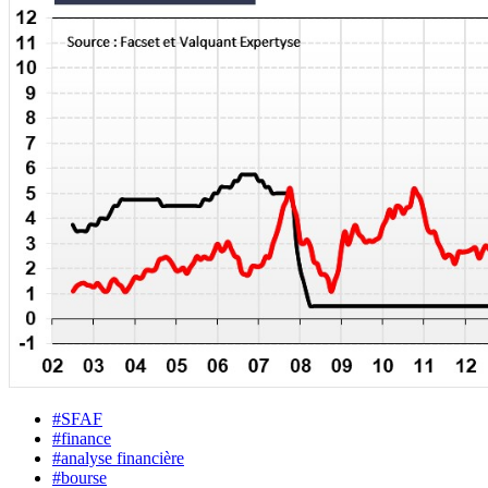
#SFAF
#finance
#analyse financière
#bourse