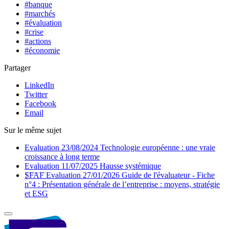
#banque
#marchés
#évaluation
#crise
#actions
#économie
Partager
LinkedIn
Twitter
Facebook
Email
Sur le même sujet
Evaluation
23/08/2024
Technologie européenne : une vraie
croissance à long terme
Evaluation
11/07/2025
Hausse systémique
SFAF
Evaluation
27/01/2026
Guide de l'évaluateur - Fiche
n°4 : Présentation générale de l’entreprise : moyens, stratégie
et ESG