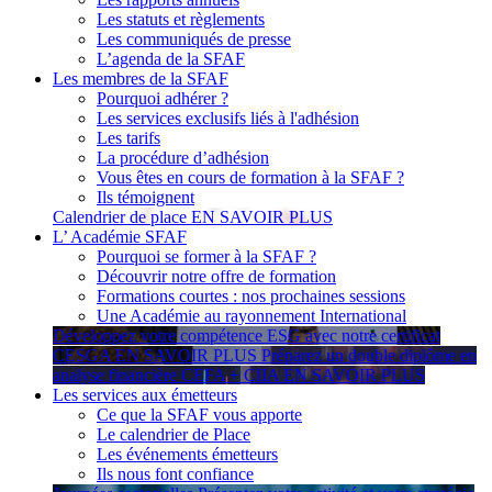
Les statuts et règlements
Les communiqués de presse
L’agenda de la SFAF
Les membres de la SFAF
Pourquoi adhérer ?
Les services exclusifs liés à l'adhésion
Les tarifs
La procédure d’adhésion
Vous êtes en cours de formation à la SFAF ?
Ils témoignent
Calendrier de place
EN SAVOIR PLUS
L’ Académie SFAF
Pourquoi se former à la SFAF ?
Découvrir notre offre de formation
Formations courtes : nos prochaines sessions
Une Académie au rayonnement International
Développez votre compétence ESG avec notre certificat
CESGA
EN SAVOIR PLUS
Préparez un double diplôme en
analyse financière CEFA + CIIA
EN SAVOIR PLUS
Les services aux émetteurs
Ce que la SFAF vous apporte
Le calendrier de Place
Les événements émetteurs
Ils nous font confiance