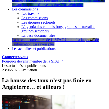
Journées sectorielles
Présentez votre activité et votre stratégie
devant un public d’investisseurs
En savoir plus
Les commissions
Les travaux
Les commissions
Les groupes sectoriels
L’agenda des commissions, groupes de travail et
groupes sectoriels
La base documentaire
La base documentaire de la SFAF
Un outil à la pointe de
l’information
En savoir plus
Les actualités et publications
Connectez-vous
Pourquoi devenir membre de la SFAF ?
Les actualités et publications
23/06/2023
Evaluation
La hausse des taux n’est pas finie en
Angleterre… et ailleurs !