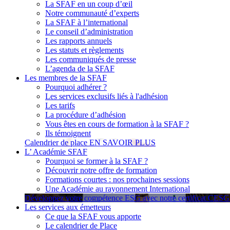
La SFAF en un coup d’œil
Notre communauté d’experts
La SFAF à l’international
Le conseil d’administration
Les rapports annuels
Les statuts et règlements
Les communiqués de presse
L’agenda de la SFAF
Les membres de la SFAF
Pourquoi adhérer ?
Les services exclusifs liés à l'adhésion
Les tarifs
La procédure d’adhésion
Vous êtes en cours de formation à la SFAF ?
Ils témoignent
Calendrier de place
EN SAVOIR PLUS
L’ Académie SFAF
Pourquoi se former à la SFAF ?
Découvrir notre offre de formation
Formations courtes : nos prochaines sessions
Une Académie au rayonnement International
Développez votre compétence ESG avec notre certificat CES
Les services aux émetteurs
Ce que la SFAF vous apporte
Le calendrier de Place