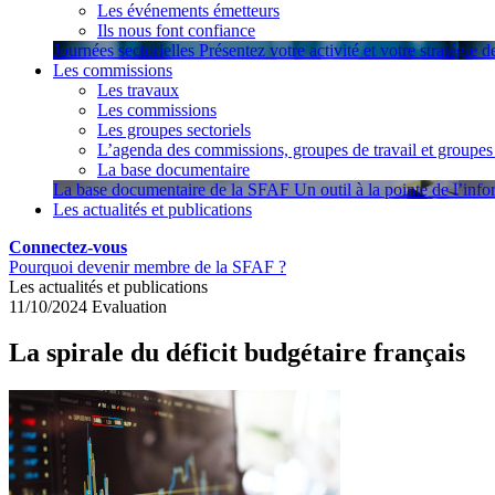
Les événements émetteurs
Ils nous font confiance
Journées sectorielles
Présentez votre activité et votre stratégie 
Les commissions
Les travaux
Les commissions
Les groupes sectoriels
L’agenda des commissions, groupes de travail et groupes 
La base documentaire
La base documentaire de la SFAF
Un outil à la pointe de l’inf
Les actualités et publications
Connectez-vous
Pourquoi devenir membre de la SFAF ?
Les actualités et publications
11/10/2024
Evaluation
La spirale du déficit budgétaire français