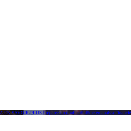
GA
EN SAVOIR PLUS
Préparez un double diplôme en analyse financ