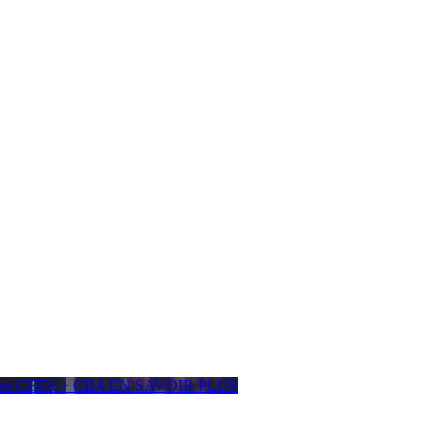
ière CEFA + CIIA
EN SAVOIR PLUS