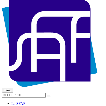
menu
La SFAF