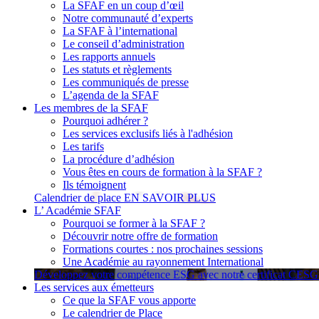
La SFAF en un coup d’œil
Notre communauté d’experts
La SFAF à l’international
Le conseil d’administration
Les rapports annuels
Les statuts et règlements
Les communiqués de presse
L’agenda de la SFAF
Les membres de la SFAF
Pourquoi adhérer ?
Les services exclusifs liés à l'adhésion
Les tarifs
La procédure d’adhésion
Vous êtes en cours de formation à la SFAF ?
Ils témoignent
Calendrier de place
EN SAVOIR PLUS
L’ Académie SFAF
Pourquoi se former à la SFAF ?
Découvrir notre offre de formation
Formations courtes : nos prochaines sessions
Une Académie au rayonnement International
Développez votre compétence ESG avec notre certificat CES
Les services aux émetteurs
Ce que la SFAF vous apporte
Le calendrier de Place