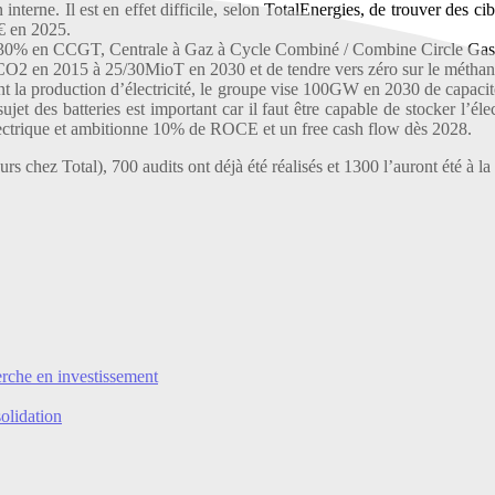
 interne. Il est en effet difficile, selon TotalEnergies, de trouver des
€ en 2025.
s (30% en CCGT, Centrale à Gaz à Cycle Combiné / Combine Circle Gas
CO2 en 2015 à 25/30MioT en 2030 et de tendre vers zéro sur le méthan
nt la production d’électricité, le groupe vise 100GW en 2030 de capacité
sujet des batteries est important car il faut être capable de stocker l’él
lectrique et ambitionne 10% de ROCE et un free cash flow dès 2028.
 chez Total), 700 audits ont déjà été réalisés et 1300 l’auront été à la
rche en investissement
olidation