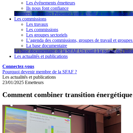
Les événements émetteurs
Ils nous font confiance
Journées sectorielles
Présentez votre activité et votre stratégie 
Les commissions
Les travaux
Les commissions
Les groupes sectoriels
L’agenda des commissions, groupes de travail et groupes 
La base documentaire
La base documentaire de la SFAF
Un outil à la pointe de l’inf
Les actualités et publications
Connectez-vous
Pourquoi devenir membre de la SFAF ?
Les actualités et publications
23/01/2025
Emetteurs
Comment combiner transition énergétique e