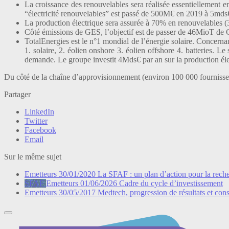
La croissance des renouvelables sera réalisée essentiellement en
“électricité renouvelables” est passé de 500M€ en 2019 à 5mds
La production électrique sera assurée à 70% en renouvelable
Côté émissions de GES, l’objectif est de passer de 46MioT de 
TotalEnergies est le n°1 mondial de l’énergie solaire. Concerna
1. solaire, 2. éolien onshore 3. éolien offshore 4. batteries. Le 
demande. Le groupe investit 4Mds€ par an sur la production é
Du côté de la chaîne d’approvisionnement (environ 100 000 fournisseurs
Partager
LinkedIn
Twitter
Facebook
Email
Sur le même sujet
Emetteurs
30/01/2020
La SFAF : un plan d’action pour la reche
SFAF
Emetteurs
01/06/2026
Cadre du cycle d’investissement
Emetteurs
30/05/2017
Medtech, progression de résultats et cons