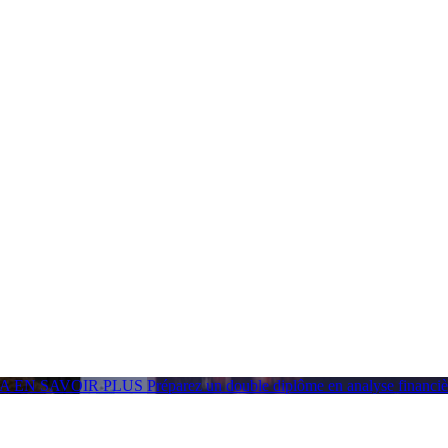
GA
EN SAVOIR PLUS
Préparez un double diplôme en analyse financ