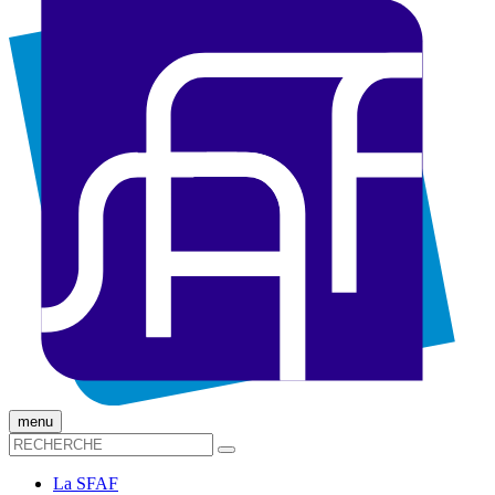
menu
La SFAF