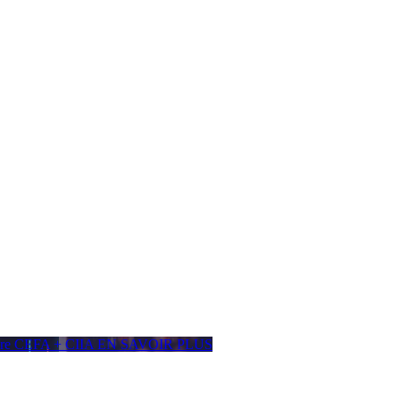
ière CEFA + CIIA
EN SAVOIR PLUS