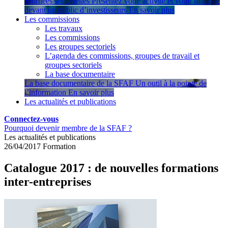
Journées sectorielles
Présentez votre activité et votre stratégie
devant un public d’investisseurs
En savoir plus
Les commissions
Les travaux
Les commissions
Les groupes sectoriels
L’agenda des commissions, groupes de travail et
groupes sectoriels
La base documentaire
La base documentaire de la SFAF
Un outil à la pointe de
l’information
En savoir plus
Les actualités et publications
Connectez-vous
Pourquoi devenir membre de la SFAF ?
Les actualités et publications
26/04/2017
Formation
Catalogue 2017 : de nouvelles formations
inter-entreprises