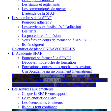
Les statuts et règlements
Les communiqués de presse
L’agenda de la SFAF
Les membres de la SFAF
Pourquoi adhérer ?
Les services exclusifs liés à l'adhésion
Les tarifs
La procédure d’adhésion
Vous êtes en cours de formation à la SFAF ?
Ils témoignent
Calendrier de place
EN SAVOIR PLUS
L’ Académie SFAF
Pourquoi se former à la SFAF ?
Découvrir notre offre de formation
Formations courtes : nos prochaines sessions
Une Académie au rayonnement International
Développez votre compétence ESG avec notre certificat
CESGA
EN SAVOIR PLUS
Préparez un double diplôme en
analyse financière CEFA + CIIA
EN SAVOIR PLUS
Les services aux émetteurs
Ce que la SFAF vous apporte
Le calendrier de Place
Les événements émetteurs
Ils nous font confiance