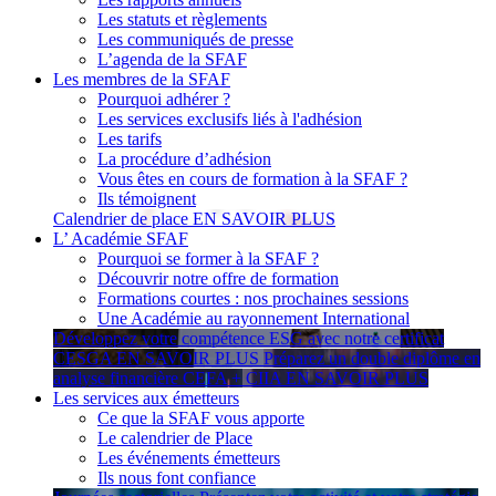
Les statuts et règlements
Les communiqués de presse
L’agenda de la SFAF
Les membres de la SFAF
Pourquoi adhérer ?
Les services exclusifs liés à l'adhésion
Les tarifs
La procédure d’adhésion
Vous êtes en cours de formation à la SFAF ?
Ils témoignent
Calendrier de place
EN SAVOIR PLUS
L’ Académie SFAF
Pourquoi se former à la SFAF ?
Découvrir notre offre de formation
Formations courtes : nos prochaines sessions
Une Académie au rayonnement International
Développez votre compétence ESG avec notre certificat
CESGA
EN SAVOIR PLUS
Préparez un double diplôme en
analyse financière CEFA + CIIA
EN SAVOIR PLUS
Les services aux émetteurs
Ce que la SFAF vous apporte
Le calendrier de Place
Les événements émetteurs
Ils nous font confiance