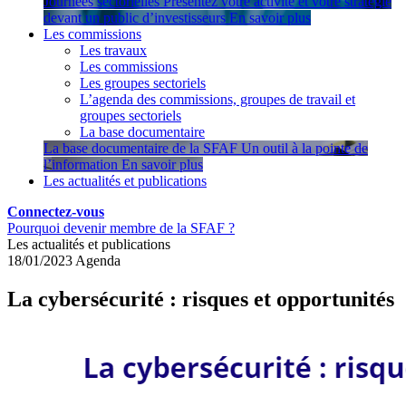
Journées sectorielles
Présentez votre activité et votre stratégie
devant un public d’investisseurs
En savoir plus
Les commissions
Les travaux
Les commissions
Les groupes sectoriels
L’agenda des commissions, groupes de travail et
groupes sectoriels
La base documentaire
La base documentaire de la SFAF
Un outil à la pointe de
l’information
En savoir plus
Les actualités et publications
Connectez-vous
Pourquoi devenir membre de la SFAF ?
Les actualités et publications
18/01/2023
Agenda
La cybersécurité : risques et opportunités