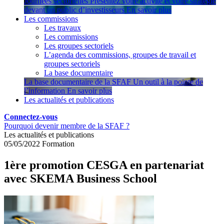
Journées sectorielles
Présentez votre activité et votre stratégie
devant un public d’investisseurs
En savoir plus
Les commissions
Les travaux
Les commissions
Les groupes sectoriels
L’agenda des commissions, groupes de travail et
groupes sectoriels
La base documentaire
La base documentaire de la SFAF
Un outil à la pointe de
l’information
En savoir plus
Les actualités et publications
Connectez-vous
Pourquoi devenir membre de la SFAF ?
Les actualités et publications
05/05/2022
Formation
1ère promotion CESGA en partenariat
avec SKEMA Business School