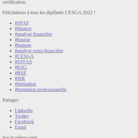
certification.
Félicitations à tous les diplômés CESGA 2022 !
#SFAF
#finance
#analyse financière
#bourse
#banque
#analyse extra-financière
#CESGA
#EFFAS
#ESG
#RSE
#ISR
#formation
#formation professionnelle
Partager
LinkedIn
Twitter
Facebook
Email
Sur le même sujet