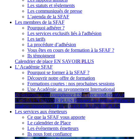
Les statuts et règlements
Les communiqués de presse
L’agenda de la SFAF
Les membres de la SFAF
Pourquoi adhérer ?
Les services exclusifs liés à l'adhésion
Les tarifs
La procédure d’adhésion
Vous êtes en cours de formation à la SFAF ?
Ils témoignent
Calendrier de place
EN SAVOIR PLUS
L’ Académie SFAF
Pourquoi se former à la SFAF ?
Découvrir notre offre de formation
Formations courtes : nos prochaines sessions
Une Académie au rayonnement International
Développez votre compétence ESG avec notre certificat
CESGA
EN SAVOIR PLUS
Préparez un double diplôme en
analyse financière CEFA + CIIA
EN SAVOIR PLUS
Les services aux émetteurs
Ce que la SFAF vous apporte
Le calendrier de Place
Les événements émetteurs
Ils nous font confiance