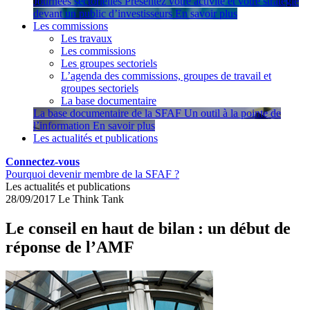
Journées sectorielles
Présentez votre activité et votre stratégie
devant un public d’investisseurs
En savoir plus
Les commissions
Les travaux
Les commissions
Les groupes sectoriels
L’agenda des commissions, groupes de travail et
groupes sectoriels
La base documentaire
La base documentaire de la SFAF
Un outil à la pointe de
l’information
En savoir plus
Les actualités et publications
Connectez-vous
Pourquoi devenir membre de la SFAF ?
Les actualités et publications
28/09/2017
Le Think Tank
Le conseil en haut de bilan : un début de
réponse de l’AMF