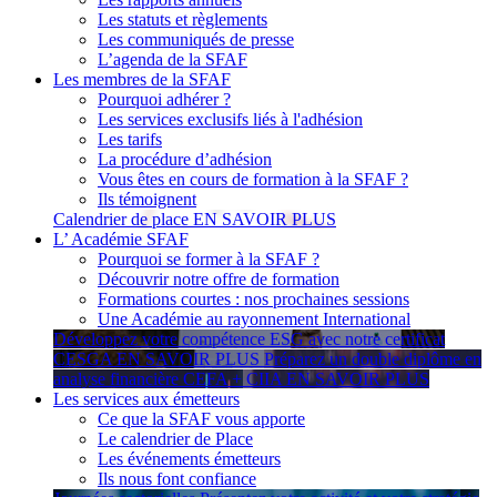
Les statuts et règlements
Les communiqués de presse
L’agenda de la SFAF
Les membres de la SFAF
Pourquoi adhérer ?
Les services exclusifs liés à l'adhésion
Les tarifs
La procédure d’adhésion
Vous êtes en cours de formation à la SFAF ?
Ils témoignent
Calendrier de place
EN SAVOIR PLUS
L’ Académie SFAF
Pourquoi se former à la SFAF ?
Découvrir notre offre de formation
Formations courtes : nos prochaines sessions
Une Académie au rayonnement International
Développez votre compétence ESG avec notre certificat
CESGA
EN SAVOIR PLUS
Préparez un double diplôme en
analyse financière CEFA + CIIA
EN SAVOIR PLUS
Les services aux émetteurs
Ce que la SFAF vous apporte
Le calendrier de Place
Les événements émetteurs
Ils nous font confiance