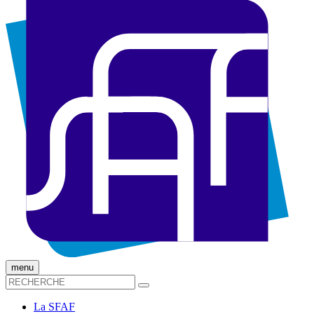
menu
La SFAF