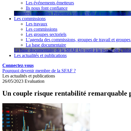
Les événements émetteurs
Ils nous font confiance
Journées sectorielles
Présentez votre activité et votre stratégie 
Les commissions
Les travaux
Les commissions
Les groupes sectoriels
L’agenda des commissions, groupes de travail et groupes 
La base documentaire
La base documentaire de la SFAF
Un outil à la pointe de l’inf
Les actualités et publications
Connectez-vous
Pourquoi devenir membre de la SFAF ?
Les actualités et publications
26/05/2023
Evaluation
Un couple risque rentabilité remarquable 