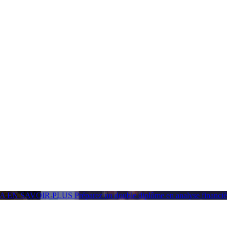
GA
EN SAVOIR PLUS
Préparez un double diplôme en analyse financ