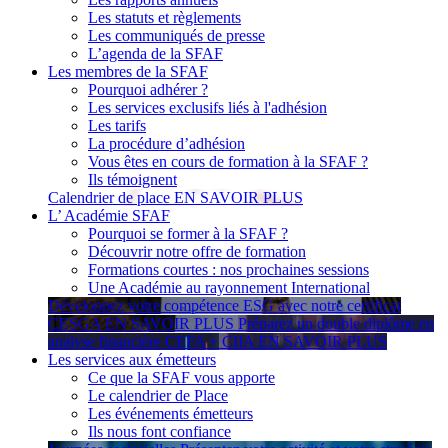
Les statuts et règlements
Les communiqués de presse
L’agenda de la SFAF
Les membres de la SFAF
Pourquoi adhérer ?
Les services exclusifs liés à l'adhésion
Les tarifs
La procédure d’adhésion
Vous êtes en cours de formation à la SFAF ?
Ils témoignent
Calendrier de place
EN SAVOIR PLUS
L’ Académie SFAF
Pourquoi se former à la SFAF ?
Découvrir notre offre de formation
Formations courtes : nos prochaines sessions
Une Académie au rayonnement International
Développez votre compétence ESG avec notre certificat
CESGA
EN SAVOIR PLUS
Préparez un double diplôme en
analyse financière CEFA + CIIA
EN SAVOIR PLUS
Les services aux émetteurs
Ce que la SFAF vous apporte
Le calendrier de Place
Les événements émetteurs
Ils nous font confiance