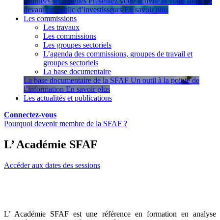
Journées sectorielles
Présentez votre activité et votre stratégie
devant un public d’investisseurs
En savoir plus
Les commissions
Les travaux
Les commissions
Les groupes sectoriels
L’agenda des commissions, groupes de travail et
groupes sectoriels
La base documentaire
La base documentaire de la SFAF
Un outil à la pointe de
l’information
En savoir plus
Les actualités et publications
Connectez-vous
Pourquoi devenir membre de la SFAF ?
L’ Académie SFAF
Accéder aux dates des sessions
Nos formations à l'analyse financière et extra
financière.
L’ Académie SFAF est une référence en formation en analyse