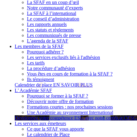
La SFAF en un coup d’œil
Notre communauté d’experts
La SFAF à l’international
Le conseil d’administration
Les rapports annuels
Les statuts et règlements
Les communiqués de presse
L’agenda de la SFAF
Les membres de la SFAF
Pourquoi adhérer ?
Les services exclusifs liés à l'adhésion
Les tarifs
La procédure d’adhésion
Vous êtes en cours de formation à la SFAF ?
Ils témoignent
Calendrier de place
EN SAVOIR PLUS
L’ Académie SFAF
Pourquoi se former à la SFAF ?
Découvrir notre offre de formation
Formations courtes : nos prochaines sessions
Une Académie au rayonnement International
Développez votre compétence ESG avec notre certificat CES
Les services aux émetteurs
Ce que la SFAF vous apporte
Le calendrier de Place