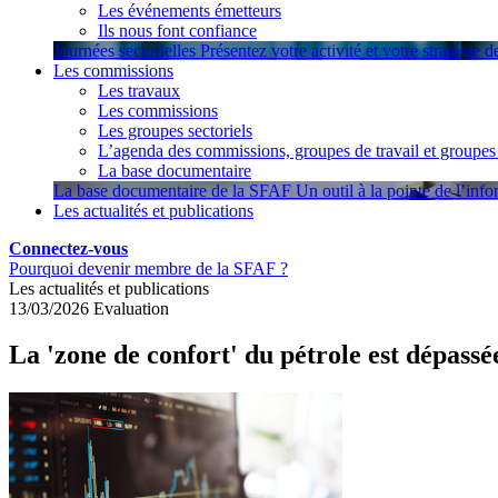
Les événements émetteurs
Ils nous font confiance
Journées sectorielles
Présentez votre activité et votre stratégie 
Les commissions
Les travaux
Les commissions
Les groupes sectoriels
L’agenda des commissions, groupes de travail et groupes 
La base documentaire
La base documentaire de la SFAF
Un outil à la pointe de l’inf
Les actualités et publications
Connectez-vous
Pourquoi devenir membre de la SFAF ?
Les actualités et publications
13/03/2026
Evaluation
La 'zone de confort' du pétrole est dépassé