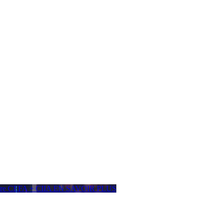
ière CEFA + CIIA
EN SAVOIR PLUS