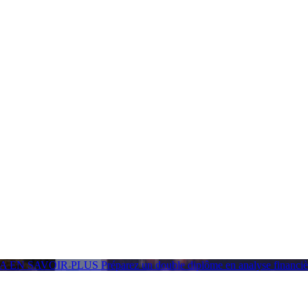
GA
EN SAVOIR PLUS
Préparez un double diplôme en analyse financ