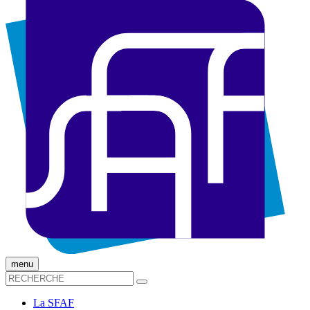
menu
La SFAF