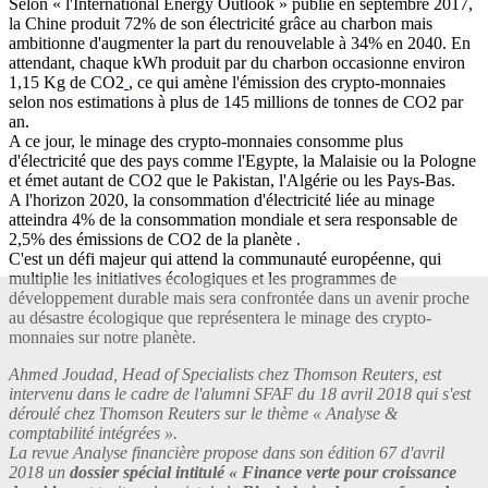
Selon « l'International Energy Outlook » publié en septembre 2017,
la Chine produit 72% de son électricité grâce au charbon mais
ambitionne d'augmenter la part du renouvelable à 34% en 2040. En
attendant, chaque kWh produit par du charbon occasionne environ
1,15 Kg de CO2
, ce qui amène l'émission des crypto-monnaies
selon nos estimations à plus de 145 millions de tonnes de CO2 par
an.
A ce jour, le minage des crypto-monnaies consomme plus
d'électricité que des pays comme l'Egypte, la Malaisie ou la Pologne
et émet autant de CO2 que le Pakistan, l'Algérie ou les Pays-Bas.
A l'horizon 2020, la consommation d'électricité liée au minage
atteindra 4% de la consommation mondiale et sera responsable de
2,5% des émissions de CO2 de la planète .
C'est un défi majeur qui attend la communauté européenne, qui
multiplie les initiatives écologiques et les programmes de
développement durable mais sera confrontée dans un avenir proche
au désastre écologique que représentera le minage des crypto-
monnaies sur notre planète.
Ahmed Joudad, Head of Specialists chez Thomson Reuters, est
intervenu dans le cadre de l'alumni SFAF du 18 avril 2018 qui s'est
déroulé chez Thomson Reuters sur le thème « Analyse &
comptabilité intégrées ».
La revue Analyse financière propose dans son édition 67 d'avril
2018 un
dossier spécial intitulé « Finance verte pour croissance