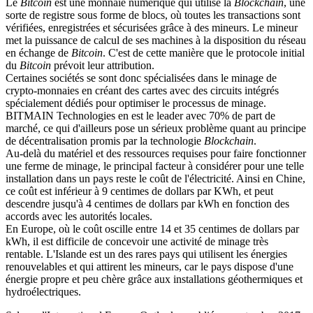
Le
Bitcoin
est une monnaie numérique qui utilise la
Blockchain
, une
sorte de registre sous forme de blocs, où toutes les transactions sont
vérifiées, enregistrées et sécurisées grâce à des mineurs. Le mineur
met la puissance de calcul de ses machines à la disposition du réseau
en échange de
Bitcoin
. C'est de cette manière que le protocole initial
du
Bitcoin
prévoit leur attribution.
Certaines sociétés se sont donc spécialisées dans le minage de
crypto-monnaies en créant des cartes avec des circuits intégrés
spécialement dédiés pour optimiser le processus de minage.
BITMAIN Technologies en est le leader avec 70% de part de
marché, ce qui d'ailleurs pose un sérieux problème quant au principe
de décentralisation promis par la technologie
Blockchain
.
Au-delà du matériel et des ressources requises pour faire fonctionner
une ferme de minage, le principal facteur à considérer pour une telle
installation dans un pays reste le coût de l'électricité. Ainsi en Chine,
ce coût est inférieur à 9 centimes de dollars par KWh, et peut
descendre jusqu'à 4 centimes de dollars par kWh en fonction des
accords avec les autorités locales.
En Europe, où le coût oscille entre 14 et 35 centimes de dollars par
kWh, il est difficile de concevoir une activité de minage très
rentable. L'Islande est un des rares pays qui utilisent les énergies
renouvelables et qui attirent les mineurs, car le pays dispose d'une
énergie propre et peu chère grâce aux installations géothermiques et
hydroélectriques.