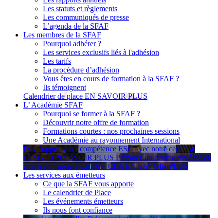
Les statuts et règlements
Les communiqués de presse
L’agenda de la SFAF
Les membres de la SFAF
Pourquoi adhérer ?
Les services exclusifs liés à l'adhésion
Les tarifs
La procédure d’adhésion
Vous êtes en cours de formation à la SFAF ?
Ils témoignent
Calendrier de place
EN SAVOIR PLUS
L’ Académie SFAF
Pourquoi se former à la SFAF ?
Découvrir notre offre de formation
Formations courtes : nos prochaines sessions
Une Académie au rayonnement International
Développez votre compétence ESG avec notre certificat
CESGA
EN SAVOIR PLUS
Préparez un double diplôme en
analyse financière CEFA + CIIA
EN SAVOIR PLUS
Les services aux émetteurs
Ce que la SFAF vous apporte
Le calendrier de Place
Les événements émetteurs
Ils nous font confiance