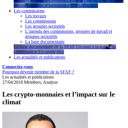
Journées sectorielles
Présentez votre activité et votre stratégie
devant un public d’investisseurs
En savoir plus
Les commissions
Les travaux
Les commissions
Les groupes sectoriels
L’agenda des commissions, groupes de travail et
groupes sectoriels
La base documentaire
La base documentaire de la SFAF
Un outil à la pointe de
l’information
En savoir plus
Les actualités et publications
Connectez-vous
Pourquoi devenir membre de la SFAF ?
Les actualités et publications
27/04/2018
Membres, Analyse
Les crypto-monnaies et l’impact sur le
climat