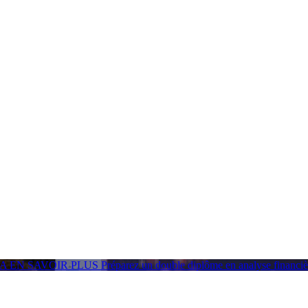
GA
EN SAVOIR PLUS
Préparez un double diplôme en analyse financ