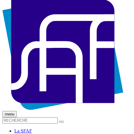
menu
La SFAF