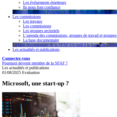
Les événements émetteurs
Ils nous font confiance
Journées sectorielles
Présentez votre activité et votre stratégie 
Les commissions
Les travaux
Les commissions
Les groupes sectoriels
L’agenda des commissions, groupes de travail et groupes 
La base documentaire
La base documentaire de la SFAF
Un outil à la pointe de l’inf
Les actualités et publications
Connectez-vous
Pourquoi devenir membre de la SFAF ?
Les actualités et publications
01/08/2025
Evaluation
Microsoft, une start-up ?