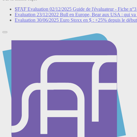
SFAF
Evaluation
02/12/2025
Guide de l'évaluateur - Fiche n°3 :
Evaluation
23/12/2022
Bull en Europe, Bear aux USA : qui va 
Evaluation
30/06/2025
Euro Stoxx en $ : +25% depuis le début