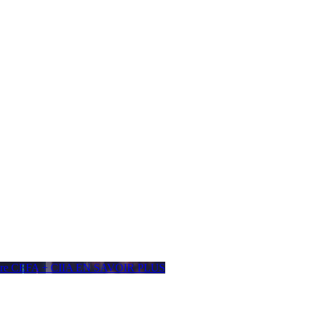
ière CEFA + CIIA
EN SAVOIR PLUS