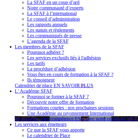
La SFAF en un coup d’œil
Notre communauté d’experts
La SFAF à l’international
Le conseil d’administration
Les rapports annuels
Les statuts et règlements
Les communiqués de presse
L’agenda de la SFAF
Les membres de la SFAF
Pourquoi adhérer ?
Les services exclusifs liés à l'adhésion
Les tarifs
La procédure d’adhésion
Vous êtes en cours de formation à la SFAF ?
Ils témoignent
Calendrier de place
EN SAVOIR PLUS
L’ Académie SFAF
Pourquoi se former à la SFAF ?
Découvrir notre offre de formation
Formations courtes : nos prochaines sessions
Une Académie au rayonnement International
Développez votre compétence ESG avec notre certificat CES
Les services aux émetteurs
Ce que la SFAF vous apporte
Le calendrier de Place