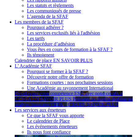
Les statuts et règlements
Les communiqués de presse
L’agenda de la SFAF
Les membres de la SFAF
Pourquoi adhérer ?
Les services exclusifs liés à l'adhésion
Les tarifs
La procédure d’adhésion
Vous êtes en cours de formation à la SFAF ?
Ils témoignent
Calendrier de place
EN SAVOIR PLUS
L’ Académie SFAF
Pourquoi se former à la SFAF ?
Découvrir notre offre de formation
Formations courtes : nos prochaines sessions
Une Académie au rayonnement International
Développez votre compétence ESG avec notre certificat
CESGA
EN SAVOIR PLUS
Préparez un double diplôme en
analyse financière CEFA + CIIA
EN SAVOIR PLUS
Les services aux émetteurs
Ce que la SFAF vous apporte
Le calendrier de Place
Les événements émetteurs
Ils nous font confiance