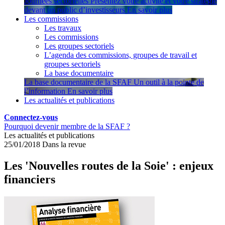
Journées sectorielles
Présentez votre activité et votre stratégie
devant un public d’investisseurs
En savoir plus
Les commissions
Les travaux
Les commissions
Les groupes sectoriels
L’agenda des commissions, groupes de travail et
groupes sectoriels
La base documentaire
La base documentaire de la SFAF
Un outil à la pointe de
l’information
En savoir plus
Les actualités et publications
Connectez-vous
Pourquoi devenir membre de la SFAF ?
Les actualités et publications
25/01/2018
Dans la revue
Les 'Nouvelles routes de la Soie' : enjeux
financiers