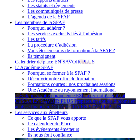
Les statuts et règlements
Les communiqués de presse
L’agenda de la SFAF
Les membres de la SFAF
Pourquoi adhérer ?
Les services exclusifs liés à l'adhésion
Les tarifs
La procédure d’adhésion
Vous êtes en cours de formation à la SFAF ?
Ils témoignent
Calendrier de place
EN SAVOIR PLUS
L’ Académie SFAF
Pourquoi se former à la SFAF ?
Découvrir notre offre de formation
Formations courtes : nos prochaines sessions
Une Académie au rayonnement International
Développez votre compétence ESG avec notre certificat
CESGA
EN SAVOIR PLUS
Préparez un double diplôme en
analyse financière CEFA + CIIA
EN SAVOIR PLUS
Les services aux émetteurs
Ce que la SFAF vous apporte
Le calendrier de Place
Les événements émetteurs
Ils nous font confiance