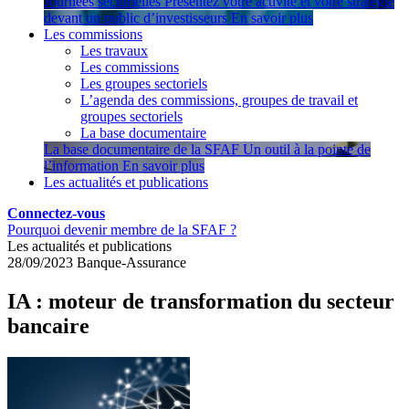
Journées sectorielles
Présentez votre activité et votre stratégie
devant un public d’investisseurs
En savoir plus
Les commissions
Les travaux
Les commissions
Les groupes sectoriels
L’agenda des commissions, groupes de travail et
groupes sectoriels
La base documentaire
La base documentaire de la SFAF
Un outil à la pointe de
l’information
En savoir plus
Les actualités et publications
Connectez-vous
Pourquoi devenir membre de la SFAF ?
Les actualités et publications
28/09/2023
Banque-Assurance
IA : moteur de transformation du secteur
bancaire