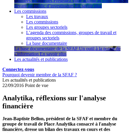
Journées sectorielles
Présentez votre activité et votre stratégie
devant un public d’investisseurs
En savoir plus
Les commissions
Les travaux
Les commissions
Les groupes sectoriels
L’agenda des commissions, groupes de travail et
groupes sectoriels
La base documentaire
La base documentaire de la SFAF
Un outil à la pointe de
l’information
En savoir plus
Les actualités et publications
Connectez-vous
Pourquoi devenir membre de la SFAF ?
Les actualités et publications
22/09/2016
Point de vue
Analytika, réflexions sur l'analyse
financière
Jean-Baptiste Bellon, président de la SFAF et membre du
groupe de travail de Place Analytika consacré à l'analyse
financière, dresse un bilan des travaux en cours et des