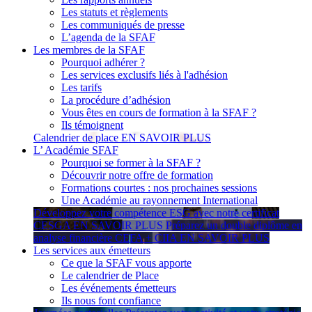
Les statuts et règlements
Les communiqués de presse
L’agenda de la SFAF
Les membres de la SFAF
Pourquoi adhérer ?
Les services exclusifs liés à l'adhésion
Les tarifs
La procédure d’adhésion
Vous êtes en cours de formation à la SFAF ?
Ils témoignent
Calendrier de place
EN SAVOIR PLUS
L’ Académie SFAF
Pourquoi se former à la SFAF ?
Découvrir notre offre de formation
Formations courtes : nos prochaines sessions
Une Académie au rayonnement International
Développez votre compétence ESG avec notre certificat
CESGA
EN SAVOIR PLUS
Préparez un double diplôme en
analyse financière CEFA + CIIA
EN SAVOIR PLUS
Les services aux émetteurs
Ce que la SFAF vous apporte
Le calendrier de Place
Les événements émetteurs
Ils nous font confiance