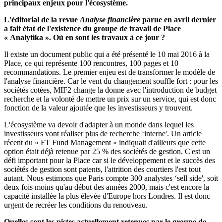
principaux enjeux pour l'écosystème.
L'éditorial de la revue
Analyse financière
parue en avril dernier
a fait état de l'existence du groupe de travail de Place
« Analytika ». Où en sont les travaux à ce jour ?
Il existe un document public qui a été présenté le 10 mai 2016 à la
Place, ce qui représente 100 rencontres, 100 pages et 10
recommandations. Le premier enjeu est de transformer le modèle de
l'analyse financière. Car le vent du changement souffle fort : pour les
sociétés cotées, MIF2 change la donne avec l'introduction de budget
recherche et la volonté de mettre un prix sur un service, qui est donc
fonction de la valeur ajoutée que les investisseurs y trouvent.
L'écosystème va devoir d'adapter à un monde dans lequel les
investisseurs vont réaliser plus de recherche ‘interne'. Un article
récent du « FT Fund Management » indiquait d'ailleurs que cette
option était déjà retenue par 25 % des sociétés de gestion. C'est un
défi important pour la Place car si le développement et le succès des
sociétés de gestion sont patents, l'attrition des courtiers l'est tout
autant. Nous estimons que Paris compte 300 analystes ‘sell side', soit
deux fois moins qu'au début des années 2000, mais c'est encore la
capacité installée la plus élevée d'Europe hors Londres. Il est donc
urgent de recréer les conditions du renouveau.
Quelles sont les pistes actuellement retenues par le groupe de