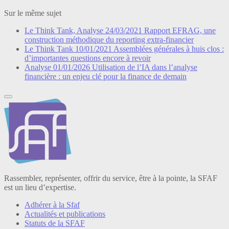
Sur le même sujet
Le Think Tank, Analyse
24/03/2021
Rapport EFRAG, une
construction méthodique du reporting extra-financier
Le Think Tank
10/01/2021
Assemblées générales à huis clos :
d’importantes questions encore à revoir
Analyse
01/01/2026
Utilisation de l’IA dans l’analyse
financière : un enjeu clé pour la finance de demain
Rassembler, représenter, offrir du service, être à la pointe, la SFAF
est un lieu d’expertise.
Adhérer à la Sfaf
Actualités et publications
Statuts de la SFAF