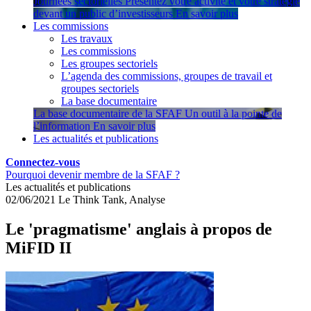
Journées sectorielles
Présentez votre activité et votre stratégie
devant un public d’investisseurs
En savoir plus
Les commissions
Les travaux
Les commissions
Les groupes sectoriels
L’agenda des commissions, groupes de travail et
groupes sectoriels
La base documentaire
La base documentaire de la SFAF
Un outil à la pointe de
l’information
En savoir plus
Les actualités et publications
Connectez-vous
Pourquoi devenir membre de la SFAF ?
Les actualités et publications
02/06/2021
Le Think Tank, Analyse
Le 'pragmatisme' anglais à propos de
MiFID II