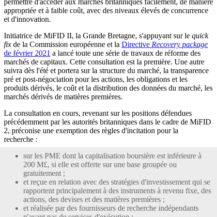
permettre d'accéder aux marchés britanniques facilement, de manière
appropriée et à faible coût, avec des niveaux élevés de concurrence
et d'innovation.
Initiatrice de MiFID II, la Grande Bretagne, s'appuyant sur le
quick
fix
de la Commission européenne et la
Directive
Recovery package
de février 2021
a lancé toute une série de travaux de réforme des
marchés de capitaux. Cette consultation est la première. Une autre
suivra dès l'été et portera sur la structure du marché, la transparence
pré et post-négociation pour les actions, les obligations et les
produits dérivés, le coût et la distribution des données du marché, les
marchés dérivés de matières premières.
La consultation en cours, revenant sur les positions défendues
précédemment par les autorités britanniques dans le cadre de MiFID
2, préconise une exemption des règles d'incitation pour la
recherche :
sur les PME dont la capitalisation boursière est inférieure à
200 M£, si elle est offerte sur une base groupée ou
gratuitement ;
et reçue en relation avec des stratégies d'investissement qui se
rapportent principalement à des instruments à revenu fixe, des
actions, des devises et des matières premières ;
et réalisée par des fournisseurs de recherche indépendants
n'ayant pas de services d'exécution ;