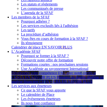
Les statuts et règlements
Les communiqués de presse
L’agenda de la SFAF
Les membres de la SFAF
Pourquoi adhérer ?
Les services exclusifs liés à l'adhésion
Les tarifs
La procédure d’adhésion
Vous êtes en cours de formation à la SFAF ?
Ils témoignent
Calendrier de place
EN SAVOIR PLUS
L’ Académie SFAF
Pourquoi se former à la SFAF ?
Découvrir notre offre de formation
Formations courtes : nos prochaines sessions
Une Académie au rayonnement International
Développez votre compétence ESG avec notre certificat
CESGA
EN SAVOIR PLUS
Préparez un double diplôme en
analyse financière CEFA + CIIA
EN SAVOIR PLUS
Les services aux émetteurs
Ce que la SFAF vous apporte
Le calendrier de Place
Les événements émetteurs
Ils nous font confiance