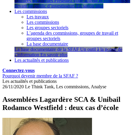
Journées sectorielles
Présentez votre activité et votre stratégie
devant un public d’investisseurs
En savoir plus
Les commissions
Les travaux
Les commissions
Les groupes sectoriels
L’agenda des commissions, groupes de travail et
groupes sectoriels
La base documentaire
La base documentaire de la SFAF
Un outil à la pointe de
l’information
En savoir plus
Les actualités et publications
Connectez-vous
Pourquoi devenir membre de la SFAF ?
Les actualités et publications
26/11/2020
Le Think Tank, Les commissions, Analyse
Assemblées Lagardère SCA & Unibail
Rodamco Westfield : deux cas d’école