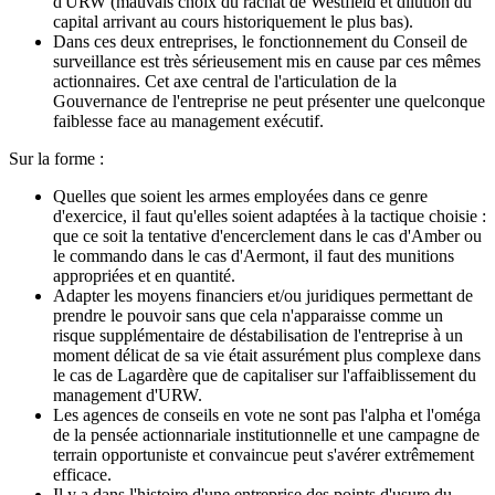
d'URW (mauvais choix du rachat de Westfield et dilution du
capital arrivant au cours historiquement le plus bas).
Dans ces deux entreprises, le fonctionnement du Conseil de
surveillance est très sérieusement mis en cause par ces mêmes
actionnaires. Cet axe central de l'articulation de la
Gouvernance de l'entreprise ne peut présenter une quelconque
faiblesse face au management exécutif.
Sur la forme :
Quelles que soient les armes employées dans ce genre
d'exercice, il faut qu'elles soient adaptées à la tactique choisie :
que ce soit la tentative d'encerclement dans le cas d'Amber ou
le commando dans le cas d'Aermont, il faut des munitions
appropriées et en quantité.
Adapter les moyens financiers et/ou juridiques permettant de
prendre le pouvoir sans que cela n'apparaisse comme un
risque supplémentaire de déstabilisation de l'entreprise à un
moment délicat de sa vie était assurément plus complexe dans
le cas de Lagardère que de capitaliser sur l'affaiblissement du
management d'URW.
Les agences de conseils en vote ne sont pas l'alpha et l'oméga
de la pensée actionnariale institutionnelle et une campagne de
terrain opportuniste et convaincue peut s'avérer extrêmement
efficace.
Il y a dans l'histoire d'une entreprise des points d'usure du