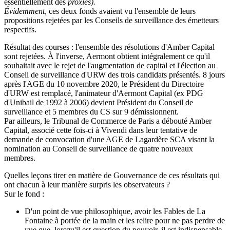
essentiellement des
proxies).
Évidemment,
ces deux fonds avaient vu l'ensemble de leurs
propositions rejetées par les Conseils de surveillance des émetteurs
respectifs.
Résultat des courses : l'ensemble des résolutions d'Amber Capital
sont rejetées. À l'inverse, Aermont obtient intégralement ce qu'il
souhaitait avec le rejet de l'augmentation de capital et l'élection au
Conseil de surveillance d'URW des trois candidats présentés. 8 jours
après l'AGE du 10 novembre 2020, le Président du Directoire
d'URW est remplacé, l'animateur d'Aermont Capital (ex PDG
d'Unibail de 1992 à 2006) devient Président du Conseil de
surveillance et 5 membres du CS sur 9 démissionnent.
Par ailleurs, le Tribunal de Commerce de Paris a débouté Amber
Capital, associé cette fois-ci à Vivendi dans leur tentative de
demande de convocation d'une AGE de Lagardère SCA visant la
nomination au Conseil de surveillance de quatre nouveaux
membres.
Quelles leçons tirer en matière de Gouvernance de ces résultats qui
ont chacun à leur manière surpris les observateurs ?
Sur le fond :
D'un point de vue philosophique, avoir les Fables de La
Fontaine à portée de la main et les relire pour ne pas perdre de
vue que, lorsqu'il est question du pouvoir, il est indispensable,