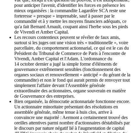
pour anticiper l'avenir, d'identifier les forces en présence les
mieux organisées : la commandite Lagardère SCA reste une
forteresse « presque » imprenable, sauf à passer par le
commandité et à y mettre les moyens financiers adéquats, ce
qu'a fait Bernard Arnault, coupant ainsi l'herbe sous les pieds
de Vivendi et Amber Capital.
Les recours contentieux peuvent se révéler de faux amis,
surtout si les juges ont une vision très « traditionnelle », voire
parcellaire, du comportement actionnarial, ce qui est le cas du
Président du Tribunal de Commerce de Paris à l'encontre de
Vivendi, Amber Capital et l'Adam. L'ordonnance du
14 octobre dernier a jugé la simple forme d'éléments de
gouvernance extrêmement sensibles (fonctionnement des
organes sociaux et renouvellement « anticipé » du gérant de la
commandite) et non le fond qui aurait permis de renvoyer tout
simplement l'affaire devant l'Assemblée générale
extraordinaire des actionnaires, organe souverain en matière
de Gouvernance des entreprises.
Bien organisée, la démocratie actionnariale fonctionne encore.
Un actionnaire minoritaire présentant des résolutions en
assemblée générale, même tenue à huis clos, arrive à
convaincre une majorité : Aermont a certainement trouvé des
oreilles attentives parmi nombre d'actionnaires déstabilisés par
le discours par nature négatif lié à l'augmentation de capital