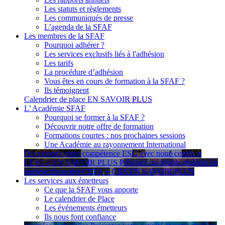
Les statuts et règlements
Les communiqués de presse
L’agenda de la SFAF
Les membres de la SFAF
Pourquoi adhérer ?
Les services exclusifs liés à l'adhésion
Les tarifs
La procédure d’adhésion
Vous êtes en cours de formation à la SFAF ?
Ils témoignent
Calendrier de place
EN SAVOIR PLUS
L’ Académie SFAF
Pourquoi se former à la SFAF ?
Découvrir notre offre de formation
Formations courtes : nos prochaines sessions
Une Académie au rayonnement International
Développez votre compétence ESG avec notre certificat
CESGA
EN SAVOIR PLUS
Préparez un double diplôme en
analyse financière CEFA + CIIA
EN SAVOIR PLUS
Les services aux émetteurs
Ce que la SFAF vous apporte
Le calendrier de Place
Les événements émetteurs
Ils nous font confiance