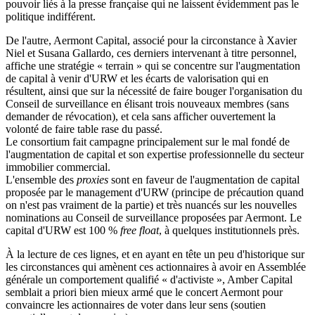
pouvoir liés à la presse française qui ne laissent évidemment pas le
politique indifférent.
De l'autre, Aermont Capital, associé pour la circonstance à Xavier
Niel et Susana Gallardo, ces derniers intervenant à titre personnel,
affiche une stratégie « terrain » qui se concentre sur l'augmentation
de capital à venir d'URW et les écarts de valorisation qui en
résultent, ainsi que sur la nécessité de faire bouger l'organisation du
Conseil de surveillance en élisant trois nouveaux membres (sans
demander de révocation), et cela sans afficher ouvertement la
volonté de faire table rase du passé.
Le consortium fait campagne principalement sur le mal fondé de
l'augmentation de capital et son expertise professionnelle du secteur
immobilier commercial.
L'ensemble des
proxies
sont en faveur de l'augmentation de capital
proposée par le management d'URW (principe de précaution quand
on n'est pas vraiment de la partie) et très nuancés sur les nouvelles
nominations au Conseil de surveillance proposées par Aermont. Le
capital d'URW est 100 %
free
float
, à quelques institutionnels près.
À la lecture de ces lignes, et en ayant en tête un peu d'historique sur
les circonstances qui amènent ces actionnaires à avoir en Assemblée
générale un comportement qualifié « d'activiste », Amber Capital
semblait a priori bien mieux armé que le concert Aermont pour
convaincre les actionnaires de voter dans leur sens (soutien