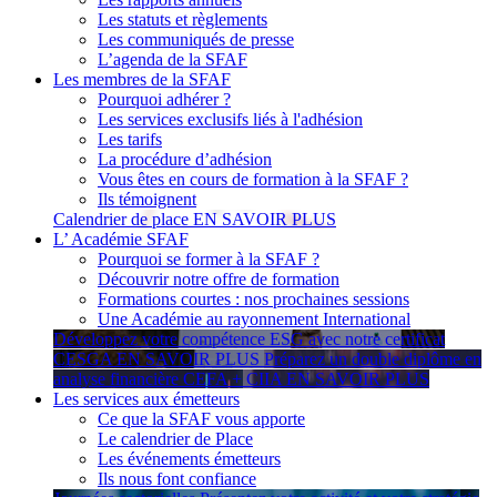
Les statuts et règlements
Les communiqués de presse
L’agenda de la SFAF
Les membres de la SFAF
Pourquoi adhérer ?
Les services exclusifs liés à l'adhésion
Les tarifs
La procédure d’adhésion
Vous êtes en cours de formation à la SFAF ?
Ils témoignent
Calendrier de place
EN SAVOIR PLUS
L’ Académie SFAF
Pourquoi se former à la SFAF ?
Découvrir notre offre de formation
Formations courtes : nos prochaines sessions
Une Académie au rayonnement International
Développez votre compétence ESG avec notre certificat
CESGA
EN SAVOIR PLUS
Préparez un double diplôme en
analyse financière CEFA + CIIA
EN SAVOIR PLUS
Les services aux émetteurs
Ce que la SFAF vous apporte
Le calendrier de Place
Les événements émetteurs
Ils nous font confiance