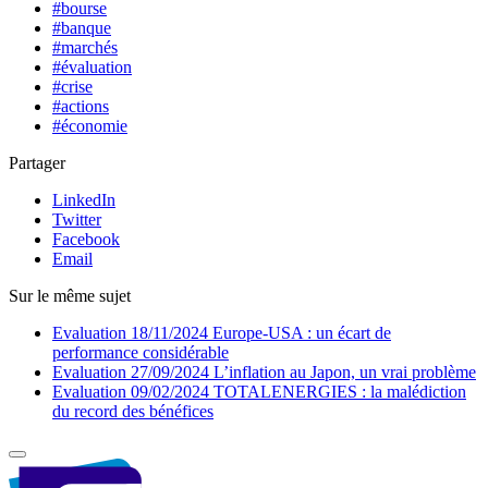
#bourse
#banque
#marchés
#évaluation
#crise
#actions
#économie
Partager
LinkedIn
Twitter
Facebook
Email
Sur le même sujet
Evaluation
18/11/2024
Europe-USA : un écart de
performance considérable
Evaluation
27/09/2024
L’inflation au Japon, un vrai problème
Evaluation
09/02/2024
TOTALENERGIES : la malédiction
du record des bénéfices