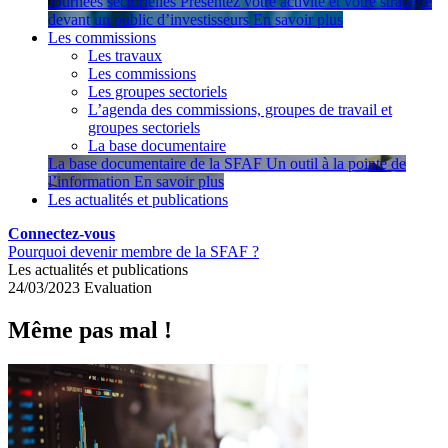
Journées sectorielles
Présentez votre activité et votre stratégie
devant un public d’investisseurs
En savoir plus
Les commissions
Les travaux
Les commissions
Les groupes sectoriels
L’agenda des commissions, groupes de travail et
groupes sectoriels
La base documentaire
La base documentaire de la SFAF
Un outil à la pointe de
l’information
En savoir plus
Les actualités et publications
Connectez-vous
Pourquoi devenir membre de la SFAF ?
Les actualités et publications
24/03/2023
Evaluation
Même pas mal !