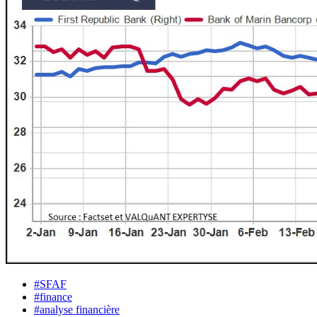
#SFAF
#finance
#analyse financière