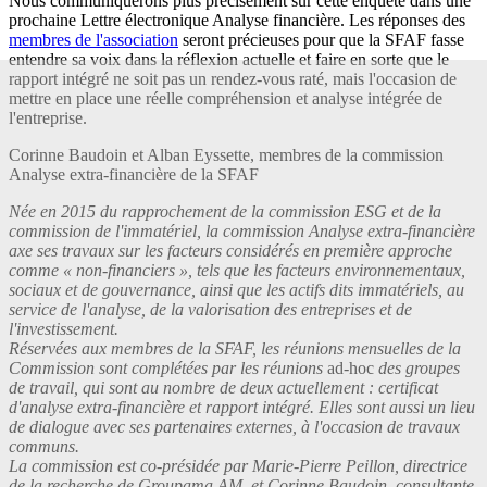
Nous communiquerons plus précisément sur cette enquête dans une
prochaine Lettre électronique Analyse financière. Les réponses des
membres de l'association
seront précieuses pour que la SFAF fasse
entendre sa voix dans la réflexion actuelle et faire en sorte que le
rapport intégré ne soit pas un rendez-vous raté, mais l'occasion de
mettre en place une réelle compréhension et analyse intégrée de
l'entreprise.
Corinne Baudoin et Alban Eyssette, membres de la commission
Analyse extra-financière de la SFAF
Née en 2015 du rapprochement de la commission ESG et de la
commission de l'immatériel, la commission Analyse extra-financière
axe ses travaux sur les facteurs considérés en première approche
comme « non-financiers », tels que les facteurs environnementaux,
sociaux et de gouvernance, ainsi que les actifs dits immatériels, au
service de l'analyse, de la valorisation des entreprises et de
l'investissement.
Réservées aux membres de la SFAF, les réunions mensuelles de la
Commission sont complétées par les réunions
ad
-
hoc
des groupes
de travail, qui sont au nombre de deux actuellement : certificat
d'analyse extra-financière et rapport intégré. Elles sont aussi un lieu
de dialogue avec ses partenaires externes, à l'occasion de travaux
communs.
La commission est co-présidée par Marie-Pierre Peillon, directrice
de la recherche de Groupama AM, et Corinne Baudoin, consultante