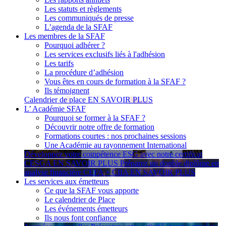
Les statuts et règlements
Les communiqués de presse
L’agenda de la SFAF
Les membres de la SFAF
Pourquoi adhérer ?
Les services exclusifs liés à l'adhésion
Les tarifs
La procédure d’adhésion
Vous êtes en cours de formation à la SFAF ?
Ils témoignent
Calendrier de place
EN SAVOIR PLUS
L’ Académie SFAF
Pourquoi se former à la SFAF ?
Découvrir notre offre de formation
Formations courtes : nos prochaines sessions
Une Académie au rayonnement International
Développez votre compétence ESG avec notre certificat
CESGA
EN SAVOIR PLUS
Préparez un double diplôme en
analyse financière CEFA + CIIA
EN SAVOIR PLUS
Les services aux émetteurs
Ce que la SFAF vous apporte
Le calendrier de Place
Les événements émetteurs
Ils nous font confiance