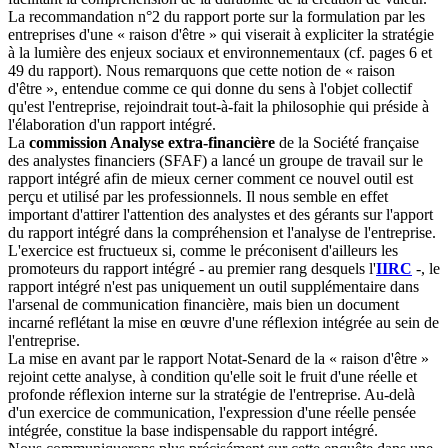
La recommandation n°2 du rapport porte sur la formulation par les
entreprises d'une « raison d'être » qui viserait à expliciter la stratégie
à la lumière des enjeux sociaux et environnementaux (cf. pages 6 et
49 du rapport). Nous remarquons que cette notion de « raison
d'être », entendue comme ce qui donne du sens à l'objet collectif
qu'est l'entreprise, rejoindrait tout-à-fait la philosophie qui préside à
l'élaboration d'un rapport intégré.
La
commission Analyse extra-financière
de la Société française
des analystes financiers (SFAF) a lancé un groupe de travail sur le
rapport intégré afin de mieux cerner comment ce nouvel outil est
perçu et utilisé par les professionnels. Il nous semble en effet
important d'attirer l'attention des analystes et des gérants sur l'apport
du rapport intégré dans la compréhension et l'analyse de l'entreprise.
L'exercice est fructueux si, comme le préconisent d'ailleurs les
promoteurs du rapport intégré - au premier rang desquels l'
IIRC
-, le
rapport intégré n'est pas uniquement un outil supplémentaire dans
l'arsenal de communication financière, mais bien un document
incarné reflétant la mise en œuvre d'une réflexion intégrée au sein de
l'entreprise.
La mise en avant par le rapport Notat-Senard de la « raison d'être »
rejoint cette analyse, à condition qu'elle soit le fruit d'une réelle et
profonde réflexion interne sur la stratégie de l'entreprise. Au-delà
d'un exercice de communication, l'expression d'une réelle pensée
intégrée, constitue la base indispensable du rapport intégré.