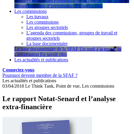
Journées sectorielles
Présentez votre activité et votre stratégie
devant un public d’investisseurs
En savoir plus
Les commissions
Les travaux
Les commissions
Les groupes sectoriels
L’agenda des commissions, groupes de travail et
groupes sectoriels
La base documentaire
La base documentaire de la SFAF
Un outil à la pointe de
l’information
En savoir plus
Les actualités et publications
Connectez-vous
Pourquoi devenir membre de la SFAF ?
Les actualités et publications
03/04/2018
Le Think Tank, Point de vue, Les commissions
Le rapport Notat-Senard et l’analyse
extra-financière