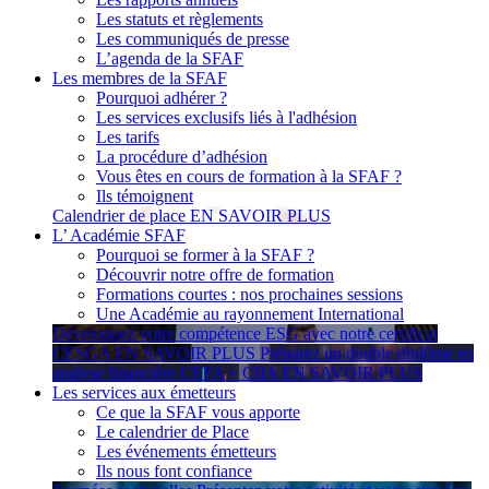
Les statuts et règlements
Les communiqués de presse
L’agenda de la SFAF
Les membres de la SFAF
Pourquoi adhérer ?
Les services exclusifs liés à l'adhésion
Les tarifs
La procédure d’adhésion
Vous êtes en cours de formation à la SFAF ?
Ils témoignent
Calendrier de place
EN SAVOIR PLUS
L’ Académie SFAF
Pourquoi se former à la SFAF ?
Découvrir notre offre de formation
Formations courtes : nos prochaines sessions
Une Académie au rayonnement International
Développez votre compétence ESG avec notre certificat
CESGA
EN SAVOIR PLUS
Préparez un double diplôme en
analyse financière CEFA + CIIA
EN SAVOIR PLUS
Les services aux émetteurs
Ce que la SFAF vous apporte
Le calendrier de Place
Les événements émetteurs
Ils nous font confiance