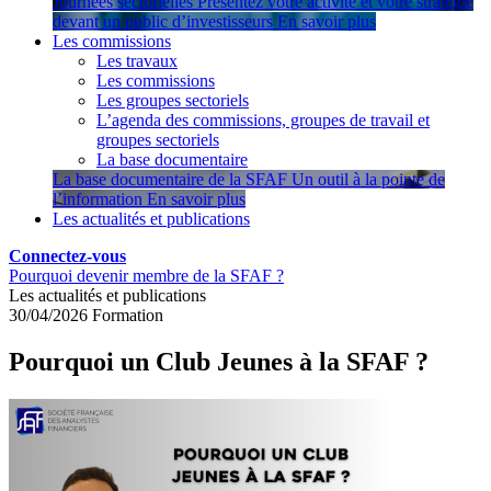
Journées sectorielles
Présentez votre activité et votre stratégie
devant un public d’investisseurs
En savoir plus
Les commissions
Les travaux
Les commissions
Les groupes sectoriels
L’agenda des commissions, groupes de travail et
groupes sectoriels
La base documentaire
La base documentaire de la SFAF
Un outil à la pointe de
l’information
En savoir plus
Les actualités et publications
Connectez-vous
Pourquoi devenir membre de la SFAF ?
Les actualités et publications
30/04/2026
Formation
Pourquoi un Club Jeunes à la SFAF ?