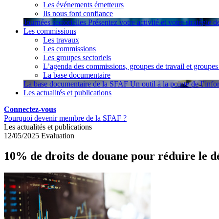
Les événements émetteurs
Ils nous font confiance
Journées sectorielles
Présentez votre activité et votre stratégie 
Les commissions
Les travaux
Les commissions
Les groupes sectoriels
L’agenda des commissions, groupes de travail et groupes 
La base documentaire
La base documentaire de la SFAF
Un outil à la pointe de l’inf
Les actualités et publications
Connectez-vous
Pourquoi devenir membre de la SFAF ?
Les actualités et publications
12/05/2025
Evaluation
10% de droits de douane pour réduire le dé