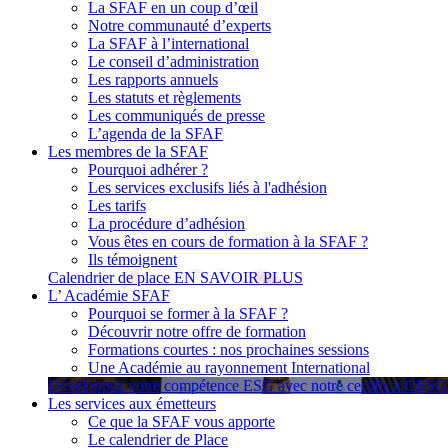
La SFAF en un coup d’œil
Notre communauté d’experts
La SFAF à l’international
Le conseil d’administration
Les rapports annuels
Les statuts et règlements
Les communiqués de presse
L’agenda de la SFAF
Les membres de la SFAF
Pourquoi adhérer ?
Les services exclusifs liés à l'adhésion
Les tarifs
La procédure d’adhésion
Vous êtes en cours de formation à la SFAF ?
Ils témoignent
Calendrier de place
EN SAVOIR PLUS
L’ Académie SFAF
Pourquoi se former à la SFAF ?
Découvrir notre offre de formation
Formations courtes : nos prochaines sessions
Une Académie au rayonnement International
Développez votre compétence ESG avec notre certificat CES
Les services aux émetteurs
Ce que la SFAF vous apporte
Le calendrier de Place