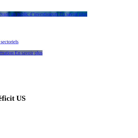
devant un public d’investisseurs
En savoir plus
sectoriels
ormation
En savoir plus
ficit US