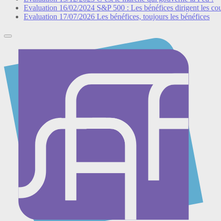
Evaluation
16/02/2024
S&P 500 : Les bénéfices dirigent les co
Evaluation
17/07/2026
Les bénéfices, toujours les bénéfices