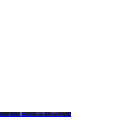
ière CEFA + CIIA
EN SAVOIR PLUS