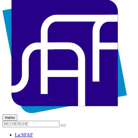
menu
La SFAF