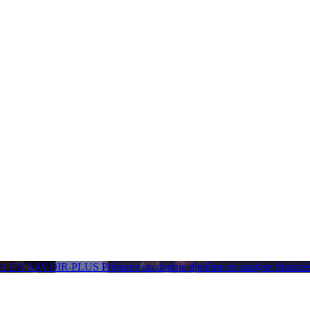
GA
EN SAVOIR PLUS
Préparez un double diplôme en analyse financ