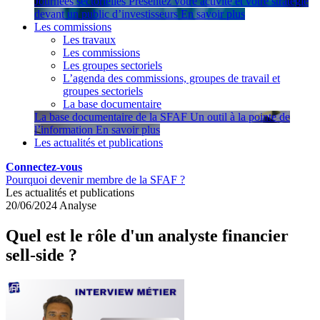
Journées sectorielles
Présentez votre activité et votre stratégie
devant un public d’investisseurs
En savoir plus
Les commissions
Les travaux
Les commissions
Les groupes sectoriels
L’agenda des commissions, groupes de travail et
groupes sectoriels
La base documentaire
La base documentaire de la SFAF
Un outil à la pointe de
l’information
En savoir plus
Les actualités et publications
Connectez-vous
Pourquoi devenir membre de la SFAF ?
Les actualités et publications
20/06/2024
Analyse
Quel est le rôle d'un analyste financier
sell-side ?