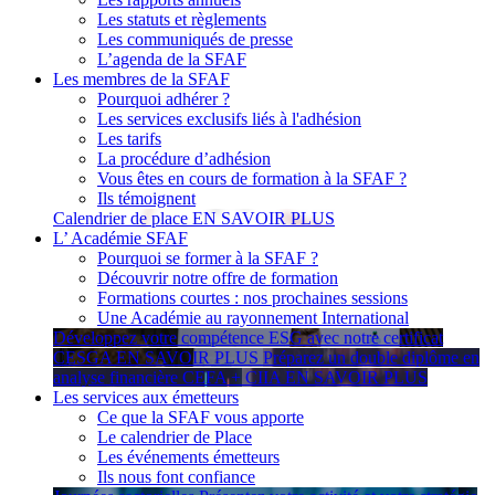
Les statuts et règlements
Les communiqués de presse
L’agenda de la SFAF
Les membres de la SFAF
Pourquoi adhérer ?
Les services exclusifs liés à l'adhésion
Les tarifs
La procédure d’adhésion
Vous êtes en cours de formation à la SFAF ?
Ils témoignent
Calendrier de place
EN SAVOIR PLUS
L’ Académie SFAF
Pourquoi se former à la SFAF ?
Découvrir notre offre de formation
Formations courtes : nos prochaines sessions
Une Académie au rayonnement International
Développez votre compétence ESG avec notre certificat
CESGA
EN SAVOIR PLUS
Préparez un double diplôme en
analyse financière CEFA + CIIA
EN SAVOIR PLUS
Les services aux émetteurs
Ce que la SFAF vous apporte
Le calendrier de Place
Les événements émetteurs
Ils nous font confiance