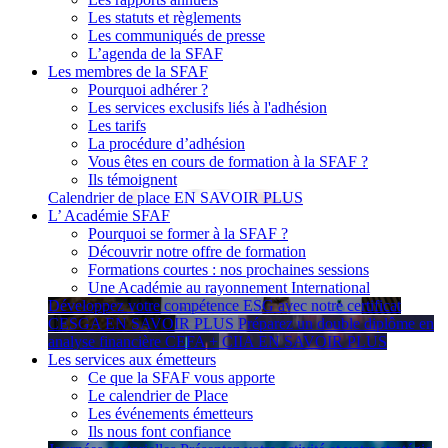
Les statuts et règlements
Les communiqués de presse
L’agenda de la SFAF
Les membres de la SFAF
Pourquoi adhérer ?
Les services exclusifs liés à l'adhésion
Les tarifs
La procédure d’adhésion
Vous êtes en cours de formation à la SFAF ?
Ils témoignent
Calendrier de place
EN SAVOIR PLUS
L’ Académie SFAF
Pourquoi se former à la SFAF ?
Découvrir notre offre de formation
Formations courtes : nos prochaines sessions
Une Académie au rayonnement International
Développez votre compétence ESG avec notre certificat
CESGA
EN SAVOIR PLUS
Préparez un double diplôme en
analyse financière CEFA + CIIA
EN SAVOIR PLUS
Les services aux émetteurs
Ce que la SFAF vous apporte
Le calendrier de Place
Les événements émetteurs
Ils nous font confiance