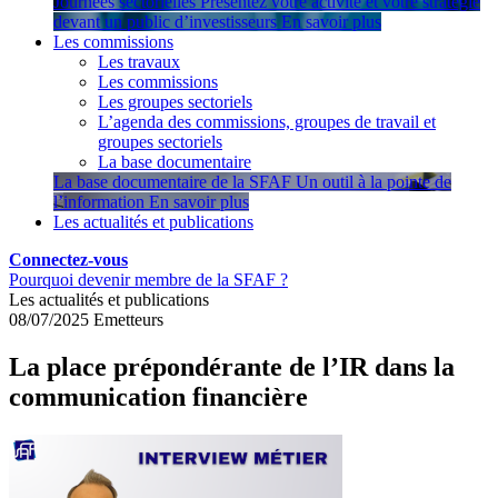
Journées sectorielles
Présentez votre activité et votre stratégie
devant un public d’investisseurs
En savoir plus
Les commissions
Les travaux
Les commissions
Les groupes sectoriels
L’agenda des commissions, groupes de travail et
groupes sectoriels
La base documentaire
La base documentaire de la SFAF
Un outil à la pointe de
l’information
En savoir plus
Les actualités et publications
Connectez-vous
Pourquoi devenir membre de la SFAF ?
Les actualités et publications
08/07/2025
Emetteurs
La place prépondérante de l’IR dans la
communication financière