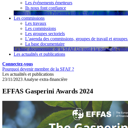
Les événements émetteurs
Ils nous font confiance
Journées sectorielles
Présentez votre activité et votre stratégie 
Les commissions
Les travaux
Les commissions
Les groupes sectoriels
L’agenda des commissions, groupes de travail et groupes 
La base documentaire
La base documentaire de la SFAF
Un outil à la pointe de l’inf
Les actualités et publications
Connectez-vous
Pourquoi devenir membre de la SFAF ?
Les actualités et publications
23/11/2023
Analyse extra-financière
EFFAS Gasperini Awards 2024