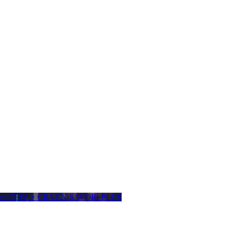
ière CEFA + CIIA
EN SAVOIR PLUS