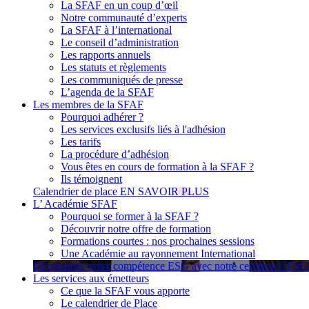
La SFAF en un coup d’œil
Notre communauté d’experts
La SFAF à l’international
Le conseil d’administration
Les rapports annuels
Les statuts et règlements
Les communiqués de presse
L’agenda de la SFAF
Les membres de la SFAF
Pourquoi adhérer ?
Les services exclusifs liés à l'adhésion
Les tarifs
La procédure d’adhésion
Vous êtes en cours de formation à la SFAF ?
Ils témoignent
Calendrier de place
EN SAVOIR PLUS
L’ Académie SFAF
Pourquoi se former à la SFAF ?
Découvrir notre offre de formation
Formations courtes : nos prochaines sessions
Une Académie au rayonnement International
Développez votre compétence ESG avec notre certificat CES
Les services aux émetteurs
Ce que la SFAF vous apporte
Le calendrier de Place