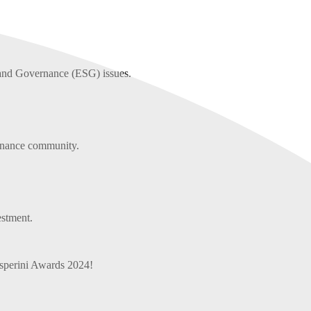
 and Governance (ESG) issues.
finance community.
estment.
asperini Awards 2024!