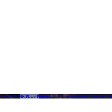
GA
EN SAVOIR PLUS
Préparez un double diplôme en analyse financ