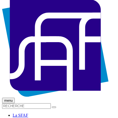
menu
La SFAF