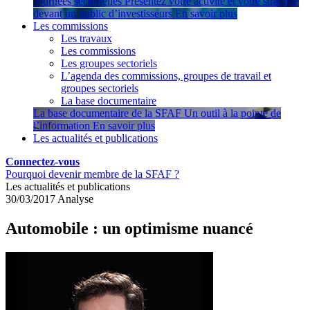
Journées sectorielles
Présentez votre activité et votre stratégie
devant un public d’investisseurs
En savoir plus
Les commissions
Les travaux
Les commissions
Les groupes sectoriels
L’agenda des commissions, groupes de travail et
groupes sectoriels
La base documentaire
La base documentaire de la SFAF
Un outil à la pointe de
l’information
En savoir plus
Les actualités et publications
Connectez-vous
Pourquoi devenir membre de la SFAF ?
Les actualités et publications
30/03/2017
Analyse
Automobile : un optimisme nuancé