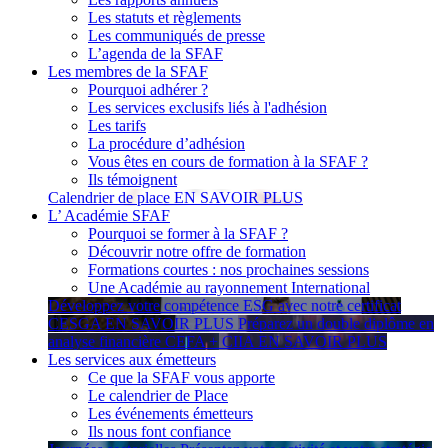
Les statuts et règlements
Les communiqués de presse
L’agenda de la SFAF
Les membres de la SFAF
Pourquoi adhérer ?
Les services exclusifs liés à l'adhésion
Les tarifs
La procédure d’adhésion
Vous êtes en cours de formation à la SFAF ?
Ils témoignent
Calendrier de place
EN SAVOIR PLUS
L’ Académie SFAF
Pourquoi se former à la SFAF ?
Découvrir notre offre de formation
Formations courtes : nos prochaines sessions
Une Académie au rayonnement International
Développez votre compétence ESG avec notre certificat
CESGA
EN SAVOIR PLUS
Préparez un double diplôme en
analyse financière CEFA + CIIA
EN SAVOIR PLUS
Les services aux émetteurs
Ce que la SFAF vous apporte
Le calendrier de Place
Les événements émetteurs
Ils nous font confiance