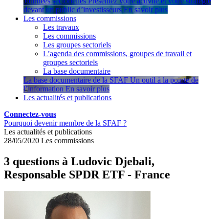
Journées sectorielles
Présentez votre activité et votre stratégie
devant un public d’investisseurs
En savoir plus
Les commissions
Les travaux
Les commissions
Les groupes sectoriels
L’agenda des commissions, groupes de travail et
groupes sectoriels
La base documentaire
La base documentaire de la SFAF
Un outil à la pointe de
l’information
En savoir plus
Les actualités et publications
Connectez-vous
Pourquoi devenir membre de la SFAF ?
Les actualités et publications
28/05/2020
Les commissions
3 questions à Ludovic Djebali,
Responsable SPDR ETF - France