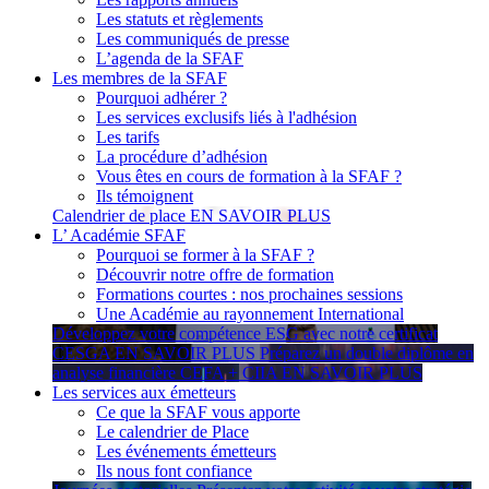
Les statuts et règlements
Les communiqués de presse
L’agenda de la SFAF
Les membres de la SFAF
Pourquoi adhérer ?
Les services exclusifs liés à l'adhésion
Les tarifs
La procédure d’adhésion
Vous êtes en cours de formation à la SFAF ?
Ils témoignent
Calendrier de place
EN SAVOIR PLUS
L’ Académie SFAF
Pourquoi se former à la SFAF ?
Découvrir notre offre de formation
Formations courtes : nos prochaines sessions
Une Académie au rayonnement International
Développez votre compétence ESG avec notre certificat
CESGA
EN SAVOIR PLUS
Préparez un double diplôme en
analyse financière CEFA + CIIA
EN SAVOIR PLUS
Les services aux émetteurs
Ce que la SFAF vous apporte
Le calendrier de Place
Les événements émetteurs
Ils nous font confiance