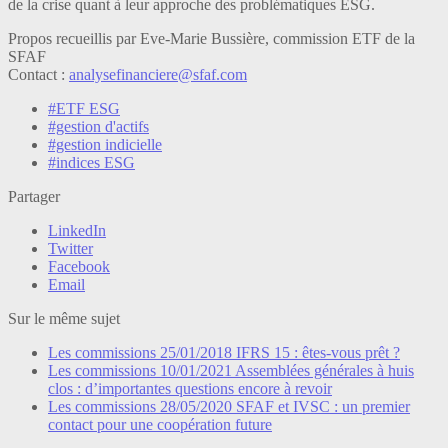
de la crise quant à leur approche des problématiques ESG.
Propos recueillis par Eve-Marie Bussière, commission ETF de la
SFAF
Contact :
analysefinanciere@sfaf.com
#ETF ESG
#gestion d'actifs
#gestion indicielle
#indices ESG
Partager
LinkedIn
Twitter
Facebook
Email
Sur le même sujet
Les commissions
25/01/2018
IFRS 15 : êtes-vous prêt ?
Les commissions
10/01/2021
Assemblées générales à huis
clos : d’importantes questions encore à revoir
Les commissions
28/05/2020
SFAF et IVSC : un premier
contact pour une coopération future