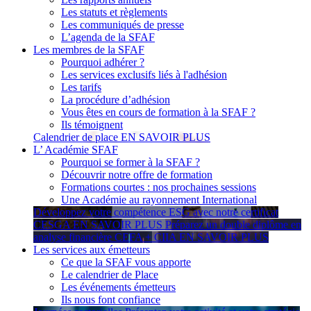
Les statuts et règlements
Les communiqués de presse
L’agenda de la SFAF
Les membres de la SFAF
Pourquoi adhérer ?
Les services exclusifs liés à l'adhésion
Les tarifs
La procédure d’adhésion
Vous êtes en cours de formation à la SFAF ?
Ils témoignent
Calendrier de place
EN SAVOIR PLUS
L’ Académie SFAF
Pourquoi se former à la SFAF ?
Découvrir notre offre de formation
Formations courtes : nos prochaines sessions
Une Académie au rayonnement International
Développez votre compétence ESG avec notre certificat
CESGA
EN SAVOIR PLUS
Préparez un double diplôme en
analyse financière CEFA + CIIA
EN SAVOIR PLUS
Les services aux émetteurs
Ce que la SFAF vous apporte
Le calendrier de Place
Les événements émetteurs
Ils nous font confiance