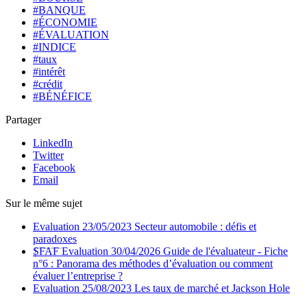
#BANQUE
#ÉCONOMIE
#ÉVALUATION
#INDICE
#taux
#intérêt
#crédit
#BÉNÉFICE
Partager
LinkedIn
Twitter
Facebook
Email
Sur le même sujet
Evaluation
23/05/2023
Secteur automobile : défis et
paradoxes
SFAF
Evaluation
30/04/2026
Guide de l'évaluateur - Fiche
n°6 : Panorama des méthodes d’évaluation ou comment
évaluer l’entreprise ?
Evaluation
25/08/2023
Les taux de marché et Jackson Hole