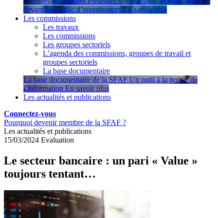
Journées sectorielles
Présentez votre activité et votre stratégie
devant un public d’investisseurs
En savoir plus
Les commissions
Les travaux
Les commissions
Les groupes sectoriels
L’agenda des commissions, groupes de travail et
groupes sectoriels
La base documentaire
La base documentaire de la SFAF
Un outil à la pointe de
l’information
En savoir plus
Les actualités et publications
Connectez-vous
Pourquoi devenir membre de la SFAF ?
Les actualités et publications
15/03/2024
Evaluation
Le secteur bancaire : un pari « Value »
toujours tentant…