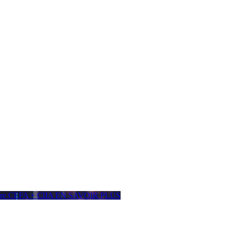
ière CEFA + CIIA
EN SAVOIR PLUS