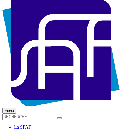
menu
La SFAF