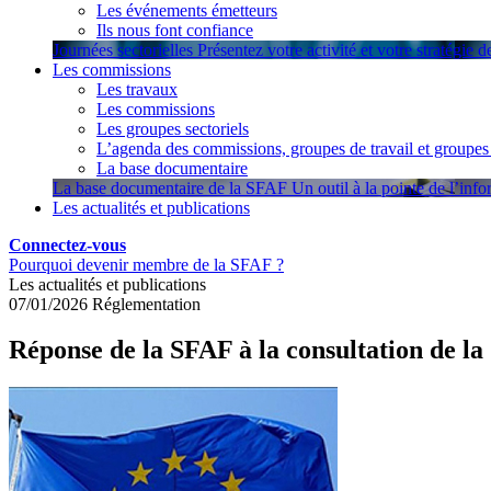
Les événements émetteurs
Ils nous font confiance
Journées sectorielles
Présentez votre activité et votre stratégie 
Les commissions
Les travaux
Les commissions
Les groupes sectoriels
L’agenda des commissions, groupes de travail et groupes 
La base documentaire
La base documentaire de la SFAF
Un outil à la pointe de l’inf
Les actualités et publications
Connectez-vous
Pourquoi devenir membre de la SFAF ?
Les actualités et publications
07/01/2026
Réglementation
Réponse de la SFAF à la consultation de l