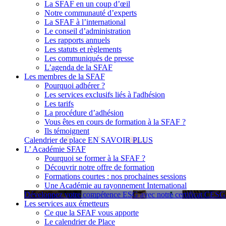
La SFAF en un coup d’œil
Notre communauté d’experts
La SFAF à l’international
Le conseil d’administration
Les rapports annuels
Les statuts et règlements
Les communiqués de presse
L’agenda de la SFAF
Les membres de la SFAF
Pourquoi adhérer ?
Les services exclusifs liés à l'adhésion
Les tarifs
La procédure d’adhésion
Vous êtes en cours de formation à la SFAF ?
Ils témoignent
Calendrier de place
EN SAVOIR PLUS
L’ Académie SFAF
Pourquoi se former à la SFAF ?
Découvrir notre offre de formation
Formations courtes : nos prochaines sessions
Une Académie au rayonnement International
Développez votre compétence ESG avec notre certificat CES
Les services aux émetteurs
Ce que la SFAF vous apporte
Le calendrier de Place