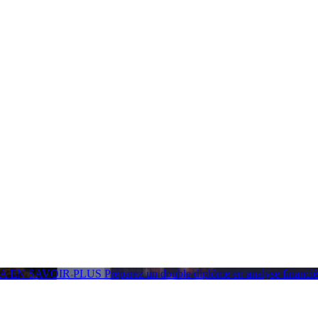
GA
EN SAVOIR PLUS
Préparez un double diplôme en analyse financ