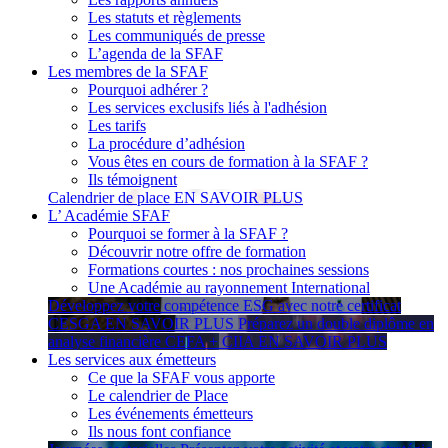
Les statuts et règlements
Les communiqués de presse
L’agenda de la SFAF
Les membres de la SFAF
Pourquoi adhérer ?
Les services exclusifs liés à l'adhésion
Les tarifs
La procédure d’adhésion
Vous êtes en cours de formation à la SFAF ?
Ils témoignent
Calendrier de place
EN SAVOIR PLUS
L’ Académie SFAF
Pourquoi se former à la SFAF ?
Découvrir notre offre de formation
Formations courtes : nos prochaines sessions
Une Académie au rayonnement International
Développez votre compétence ESG avec notre certificat
CESGA
EN SAVOIR PLUS
Préparez un double diplôme en
analyse financière CEFA + CIIA
EN SAVOIR PLUS
Les services aux émetteurs
Ce que la SFAF vous apporte
Le calendrier de Place
Les événements émetteurs
Ils nous font confiance