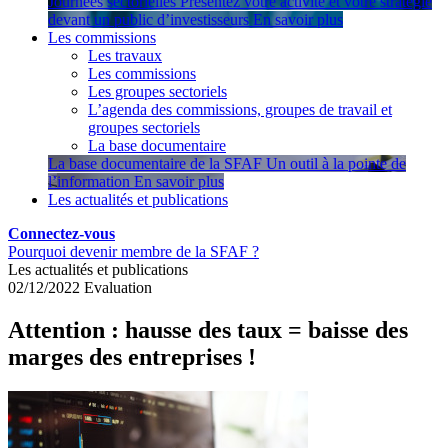
Journées sectorielles
Présentez votre activité et votre stratégie
devant un public d’investisseurs
En savoir plus
Les commissions
Les travaux
Les commissions
Les groupes sectoriels
L’agenda des commissions, groupes de travail et
groupes sectoriels
La base documentaire
La base documentaire de la SFAF
Un outil à la pointe de
l’information
En savoir plus
Les actualités et publications
Connectez-vous
Pourquoi devenir membre de la SFAF ?
Les actualités et publications
02/12/2022
Evaluation
Attention : hausse des taux = baisse des
marges des entreprises !