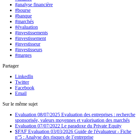
#analyse financière
#bourse
#banque
#marchés
#évaluation
#investissements
#investissement
#investisseur
#investisseurs
#marges
Partager
LinkedIn
Twitter
Facebook
Email
Sur le même sujet
Evaluation
08/07/2025
Evaluation des entreprises : recherche
sponsorisée, valeurs moyennes et valorisation des marchés
Evaluation
07/07/2022
Le paradoxe du Private Equity
SFAF
Evaluation
03/03/2026
Guide de l'évaluateur - Fiche
n°5 : Analyse des risques de l’entreprise