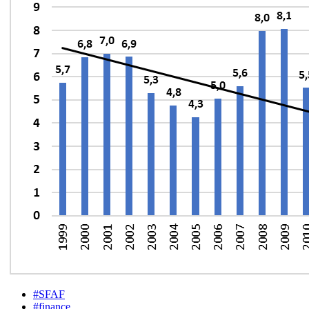
#SFAF
#finance