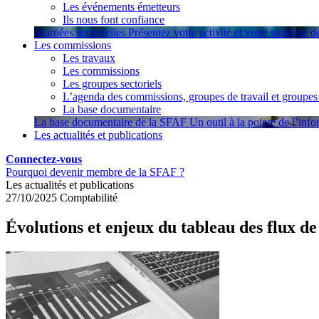
Les événements émetteurs
Ils nous font confiance
Journées sectorielles
Présentez votre activité et votre stratégie 
Les commissions
Les travaux
Les commissions
Les groupes sectoriels
L’agenda des commissions, groupes de travail et groupes 
La base documentaire
La base documentaire de la SFAF
Un outil à la pointe de l’inf
Les actualités et publications
Connectez-vous
Pourquoi devenir membre de la SFAF ?
Les actualités et publications
27/10/2025
Comptabilité
Évolutions et enjeux du tableau des flux de 