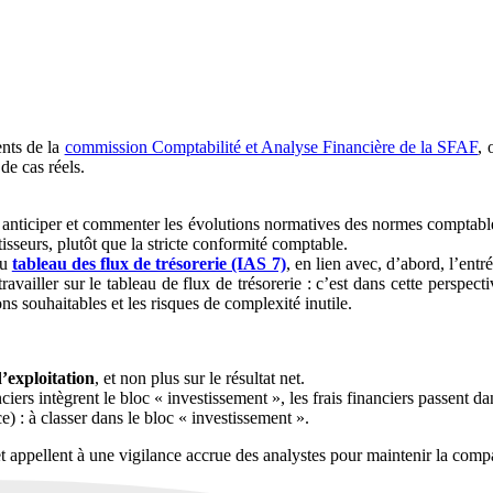
ents de la
commission Comptabilité et Analyse Financière de la SFAF
, 
de cas réels.
ticiper et commenter les évolutions normatives des normes comptables, 
isseurs, plutôt que la stricte conformité comptable.
du
tableau des flux de trésorerie (IAS 7)
, en lien avec, d’abord, l’ent
ravailler sur le tableau de flux de trésorerie : c’est dans cette persp
ons souhaitables et les risques de complexité inutile.
d’exploitation
, et non plus sur le résultat net.
nciers intègrent le bloc « investissement », les frais financiers passent d
 : à classer dans le bloc « investissement ».
t appellent à une vigilance accrue des analystes pour maintenir la compa