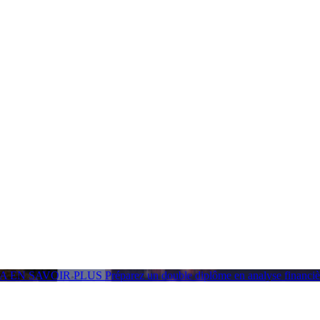
GA
EN SAVOIR PLUS
Préparez un double diplôme en analyse financ