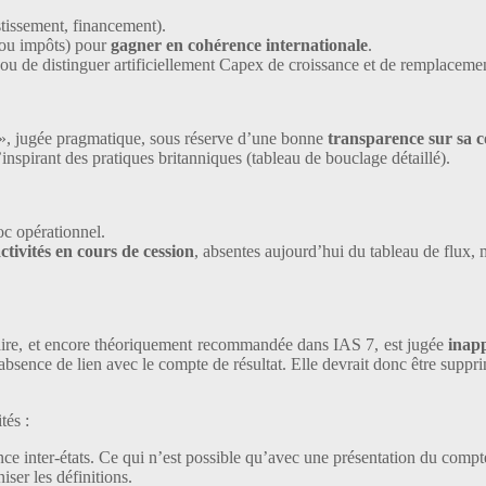
estissement, financement).
s ou impôts) pour
gagner en cohérence internationale
.
 ou de distinguer artificiellement Capex de croissance et de remplaceme
s », jugée pragmatique, sous réserve d’une bonne
transparence sur sa 
s’inspirant des pratiques britanniques (tableau de bouclage détaillé).
oc opérationnel.
ctivités en cours de cession
, absentes aujourd’hui du tableau de flux, m
taire, et encore théoriquement recommandée dans IAS 7, est jugée
inapp
bsence de lien avec le compte de résultat. Elle devrait donc être suppr
tés :
nce inter-états. Ce qui n’est possible qu’avec une présentation du compte
iser les définitions.