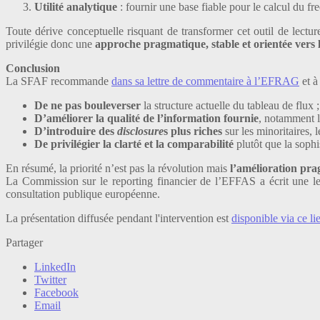
Utilité analytique
: fournir une base fiable pour le calcul du f
Toute dérive conceptuelle risquant de transformer cet outil de lectu
privilégie donc une
approche pragmatique, stable et orientée vers l’
Conclusion
La SFAF recommande
dans sa lettre de commentaire à l’EFRAG
et à
De ne pas bouleverser
la structure actuelle du tableau de flux ;
D’améliorer la qualité de l’information fournie
, notamment la
D’introduire des
disclosure
s plus riches
sur les minoritaires, l
De privilégier la clarté et la comparabilité
plutôt que la sophi
En résumé, la priorité n’est pas la révolution mais
l’amélioration pra
La Commission sur le reporting financier de l’EFFAS a écrit une l
consultation publique européenne.
La présentation diffusée pendant l'intervention est
disponible via ce li
Partager
LinkedIn
Twitter
Facebook
Email