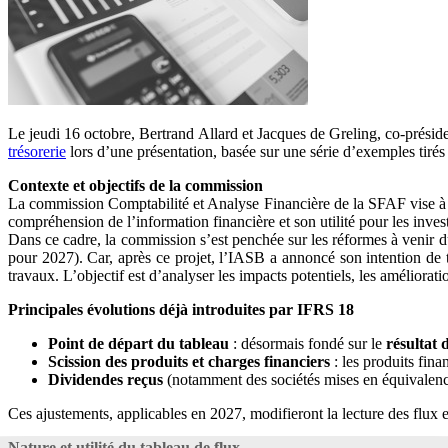
Le jeudi 16 octobre, Bertrand Allard et Jacques de Greling, co-présid
trésorerie
lors d’une présentation, basée sur une série d’exemples tirés 
Contexte et objectifs de la commission
La commission Comptabilité et Analyse Financière de la SFAF vise à an
compréhension de l’information financière et son utilité pour les invest
Dans ce cadre, la commission s’est penchée sur les réformes à venir 
pour 2027). Car, après ce projet, l’IASB a annoncé son intention de t
travaux. L’objectif est d’analyser les impacts potentiels, les améliorati
Principales évolutions déjà introduites par IFRS 18
Point de départ du tableau
: désormais fondé sur le
résultat 
Scission des produits et charges financiers
: les produits fina
Dividendes reçus
(notamment des sociétés mises en équivalence)
Ces ajustements, applicables en 2027, modifieront la lecture des flux e
Nature et utilité du tableau de flux