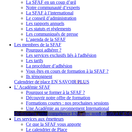
La SFAF en un coup d’œil
Notre communauté d’experts
La SFAF à l’international
Le conseil d’administration
Les rapports annuels
Les statuts et règlements
Les communiqués de presse
L’agenda de la SFAF
Les membres de la SFAF
Pourquoi adhérer ?
Les services exclusifs liés à l'adhésion
Les tarifs
La procédure d’adhésion
Vous êtes en cours de formation à la SFAF ?
Ils témoignent
Calendrier de place
EN SAVOIR PLUS
L’ Académie SFAF
Pourquoi se former à la SFAF ?
Découvrir notre offre de formation
Formations courtes : nos prochaines sessions
Une Académie au rayonnement International
Développez votre compétence ESG avec notre certificat CES
Les services aux émetteurs
Ce que la SFAF vous apporte
Le calendrier de Place