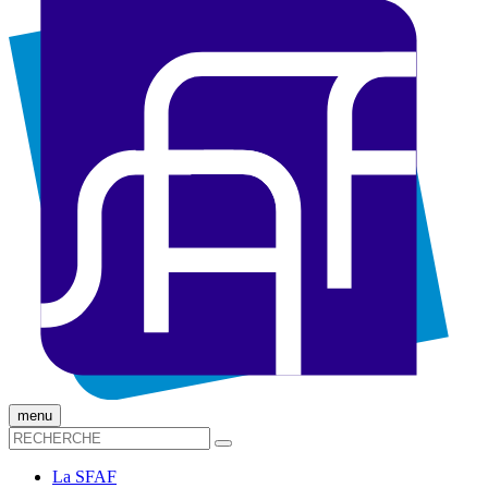
menu
La SFAF