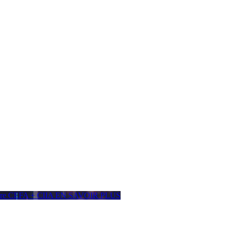
ière CEFA + CIIA
EN SAVOIR PLUS