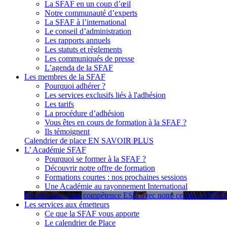
La SFAF en un coup d’œil
Notre communauté d’experts
La SFAF à l’international
Le conseil d’administration
Les rapports annuels
Les statuts et règlements
Les communiqués de presse
L’agenda de la SFAF
Les membres de la SFAF
Pourquoi adhérer ?
Les services exclusifs liés à l'adhésion
Les tarifs
La procédure d’adhésion
Vous êtes en cours de formation à la SFAF ?
Ils témoignent
Calendrier de place
EN SAVOIR PLUS
L’ Académie SFAF
Pourquoi se former à la SFAF ?
Découvrir notre offre de formation
Formations courtes : nos prochaines sessions
Une Académie au rayonnement International
Développez votre compétence ESG avec notre certificat CES
Les services aux émetteurs
Ce que la SFAF vous apporte
Le calendrier de Place