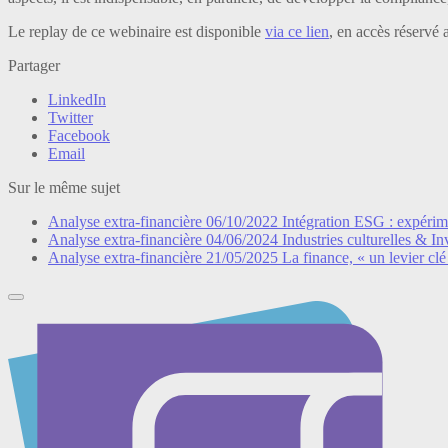
Le replay de ce webinaire est disponible
via ce lien
, en accès réservé
Partager
LinkedIn
Twitter
Facebook
Email
Sur le même sujet
Analyse extra-financière
06/10/2022
Intégration ESG : expérime
Analyse extra-financière
04/06/2024
Industries culturelles & I
Analyse extra-financière
21/05/2025
La finance, « un levier clé 