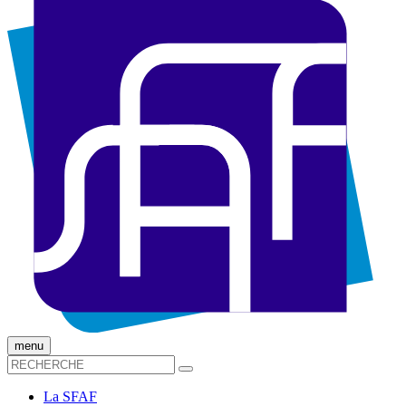
menu
La SFAF