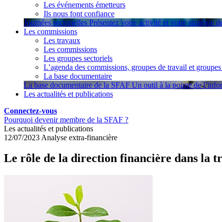
Les événements émetteurs
Ils nous font confiance
Journées sectorielles
Présentez votre activité et votre stratégie 
Les commissions
Les travaux
Les commissions
Les groupes sectoriels
L’agenda des commissions, groupes de travail et groupes 
La base documentaire
La base documentaire de la SFAF
Un outil à la pointe de l’inf
Les actualités et publications
Connectez-vous
Pourquoi devenir membre de la SFAF ?
Les actualités et publications
12/07/2023
Analyse extra-financière
Le rôle de la direction financière dans l