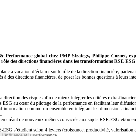
ry & Performance global chez PMP Strategy, Philippe Cornet, ex
rôle des directions financières dans les transformations RSE-ESG 
nc a vocation d’éclairer sur le rôle de la direction financière, partena
à des directions financières, de poser les bonnes questions à leurs inte
a direction des risques afin de mieux intégrer les critères extra-financier
rs ESG au cœur du pilotage de la performance en facilitant leur diffusion
 d’information comme un ensemble en intégrant les dimensions financière
.
tion en créant de nouveaux métiers consacrés aux sujets RSE-ESG et/ou
-ESG s’étudient selon 4 leviers (croissance, productivité, valorisation 
, l’influence et la performance.