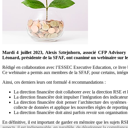
Mardi 4 juillet 2023, Alexis Sztejnhorn, associé CFP Adviso
Léonard, présidente de la SFAF, ont coanimé un webinaire sur le 
Rédigé en collaboration avec l’ESSEC Executive Education, ce livre bla
Ce webinaire a permis aux membres de la SFAF, pour certains, intégrés 
Ainsi, ces derniers leurs ont formulé 4 recommandations :
La direction financière doit collaborer avec la direction RSE et l
La direction financière doit impulser l’intégration des indicateu
La direction financière doit penser l’architecture des systèmes
collecte de données et applique les nouvelles règles de reporting
La direction financière doit ainsi parfois revoir son organisa
En définitive, il est important de garder en mémoire que les sujets RSE
aspects, il est indispensable, en parallèle, de développer la compliance