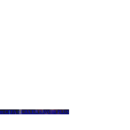
ière CEFA + CIIA
EN SAVOIR PLUS