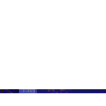
GA
EN SAVOIR PLUS
Préparez un double diplôme en analyse financ