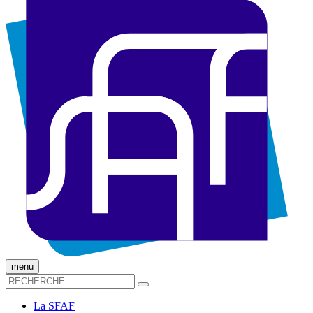
menu
La SFAF