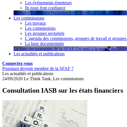
Les événements émetteurs
Ils nous font confiance
Journées sectorielles
Présentez votre activité et votre stratégie 
Les commissions
Les travaux
Les commissions
Les groupes sectoriels
L’agenda des commissions, groupes de travail et groupes 
La base documentaire
La base documentaire de la SFAF
Un outil à la pointe de l’inf
Les actualités et publications
Connectez-vous
Pourquoi devenir membre de la SFAF ?
Les actualités et publications
24/09/2020
Le Think Tank, Les commissions
Consultation IASB sur les états financiers