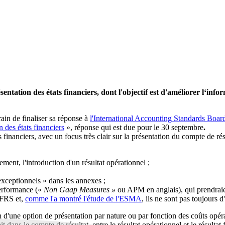
ntation des états financiers, dont l'objectif est d'améliorer l‘infor
in de finaliser sa réponse à
l'International Accounting Standards Boa
n des états financiers
», réponse qui est due pour le 30 septembre
.
s financiers, avec un focus très clair sur la présentation du compte de ré
ement, l'introduction d'un résultat opérationnel ;
exceptionnels » dans les annexes ;
performance («
Non Gaap Measures »
ou APM en anglais), qui prendra
IFRS et,
comme l'a montré l'étude de l'ESMA
, ils ne sont pas toujours 
ien d'une option de présentation par nature ou par fonction des coûts opéra
t dans le compte de résultat, entre le résultat opérationnel et le résultat