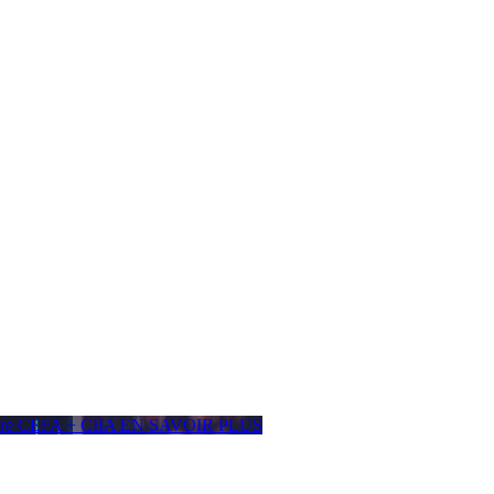
ière CEFA + CIIA
EN SAVOIR PLUS