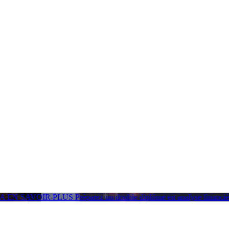
GA
EN SAVOIR PLUS
Préparez un double diplôme en analyse financ