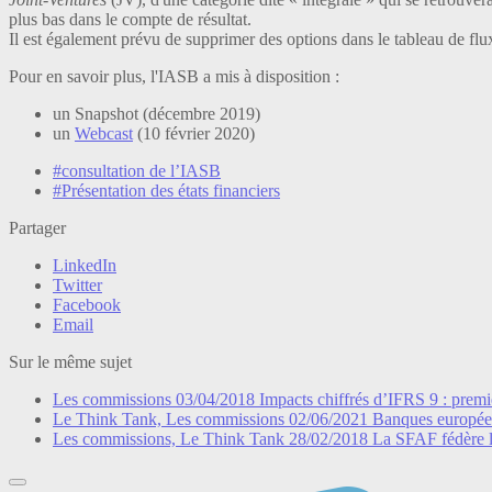
plus bas dans le compte de résultat.
Il est également prévu de supprimer des options dans le tableau de flux 
Pour en savoir plus, l'IASB a mis à disposition :
un Snapshot (décembre 2019)
un
Webcast
(10 février 2020)
#consultation de l’IASB
#Présentation des états financiers
Partager
LinkedIn
Twitter
Facebook
Email
Sur le même sujet
Les commissions
03/04/2018
Impacts chiffrés d’IFRS 9 : premi
Le Think Tank, Les commissions
02/06/2021
Banques européenn
Les commissions, Le Think Tank
28/02/2018
La SFAF fédère l