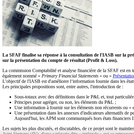
La SFAF finalise sa réponse à la consultation de l'IASB sur la prése
sur la présentation du compte de résultat (Profit & Loss).
La commission Comptabilité et analyse financière de la SFAF est en tra
également nommé «
Primary Financial Statements
» ou «
Présentatio
L'objectif de l'IASB est d'améliorer l‘information fournie dans les état
Les principales propositions sont, entre autres, l'introduction de :
Sous-totaux avec des définitions dans le P&L et, tout particulièr
Principes pour agréger, ou non, les éléments du P&L ;
Une information à fournir sur les éléments non récurrents ou « 
Une présentation dans les annexes d'indicateurs alternatifs de 
Aujourd'hui, les APM sont communiqués hors états financiers 
Les sujets les plus discutés, et discutables, de ce projet sont le maint
Joint-Ventures
(JV), d'une catégorie dite « intégrale » qui se retrouverai