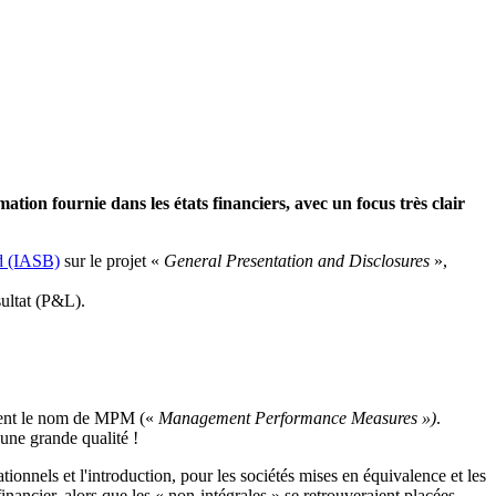
mation fournie dans les états financiers, avec un focus très clair
rd (IASB)
sur le
projet «
General Presentation and Disclosures
»,
sultat (P&L).
ient le nom de MPM («
Management Performance Measures »)
.
d'une grande qualité !
tionnels et l'introduction, pour les sociétés mises en équivalence et les
 financier, alors que les « non-intégrales » se retrouveraient placées