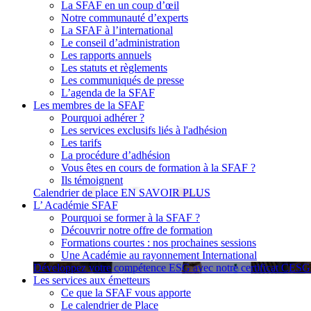
La SFAF en un coup d’œil
Notre communauté d’experts
La SFAF à l’international
Le conseil d’administration
Les rapports annuels
Les statuts et règlements
Les communiqués de presse
L’agenda de la SFAF
Les membres de la SFAF
Pourquoi adhérer ?
Les services exclusifs liés à l'adhésion
Les tarifs
La procédure d’adhésion
Vous êtes en cours de formation à la SFAF ?
Ils témoignent
Calendrier de place
EN SAVOIR PLUS
L’ Académie SFAF
Pourquoi se former à la SFAF ?
Découvrir notre offre de formation
Formations courtes : nos prochaines sessions
Une Académie au rayonnement International
Développez votre compétence ESG avec notre certificat CES
Les services aux émetteurs
Ce que la SFAF vous apporte
Le calendrier de Place