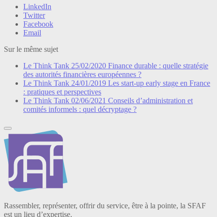
LinkedIn
Twitter
Facebook
Email
Sur le même sujet
Le Think Tank
25/02/2020
Finance durable : quelle stratégie
des autorités financières européennes ?
Le Think Tank
24/01/2019
Les start-up early stage en France
: pratiques et perspectives
Le Think Tank
02/06/2021
Conseils d’administration et
comités informels : quel décryptage ?
Rassembler, représenter, offrir du service, être à la pointe, la SFAF
est un lieu d’expertise.