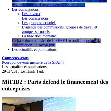
Journées sectorielles
Présentez votre activité et votre stratégie
devant un public d’investisseurs
En savoir plus
Les commissions
Les travaux
Les commissions
Les groupes sectoriels
L’agenda des commissions, groupes de travail et
groupes sectoriels
La base documentaire
La base documentaire de la SFAF
Un outil à la pointe de
l’information
En savoir plus
Les actualités et publications
Connectez-vous
Pourquoi devenir membre de la SFAF ?
Les actualités et publications
29/11/2018
Le Think Tank
MiFID2 : Paris défend le financement des
entreprises