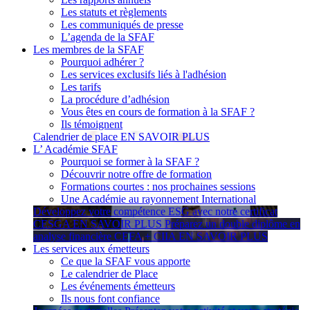
Les statuts et règlements
Les communiqués de presse
L’agenda de la SFAF
Les membres de la SFAF
Pourquoi adhérer ?
Les services exclusifs liés à l'adhésion
Les tarifs
La procédure d’adhésion
Vous êtes en cours de formation à la SFAF ?
Ils témoignent
Calendrier de place
EN SAVOIR PLUS
L’ Académie SFAF
Pourquoi se former à la SFAF ?
Découvrir notre offre de formation
Formations courtes : nos prochaines sessions
Une Académie au rayonnement International
Développez votre compétence ESG avec notre certificat
CESGA
EN SAVOIR PLUS
Préparez un double diplôme en
analyse financière CEFA + CIIA
EN SAVOIR PLUS
Les services aux émetteurs
Ce que la SFAF vous apporte
Le calendrier de Place
Les événements émetteurs
Ils nous font confiance