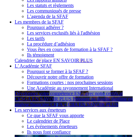
Les statuts et règlements
Les communiqués de presse
L’agenda de la SFAF
Les membres de la SFAF
Pourquoi adhérer ?
Les services exclusifs liés à l'adhésion
Les tarifs
La procédure d’adhésion
Vous êtes en cours de formation à la SFAF ?
Ils témoignent
Calendrier de place
EN SAVOIR PLUS
L’ Académie SFAF
Pourquoi se former à la SFAF ?
Découvrir notre offre de formation
Formations courtes : nos prochaines sessions
Une Académie au rayonnement International
Développez votre compétence ESG avec notre certificat
CESGA
EN SAVOIR PLUS
Préparez un double diplôme en
analyse financière CEFA + CIIA
EN SAVOIR PLUS
Les services aux émetteurs
Ce que la SFAF vous apporte
Le calendrier de Place
Les événements émetteurs
Ils nous font confiance