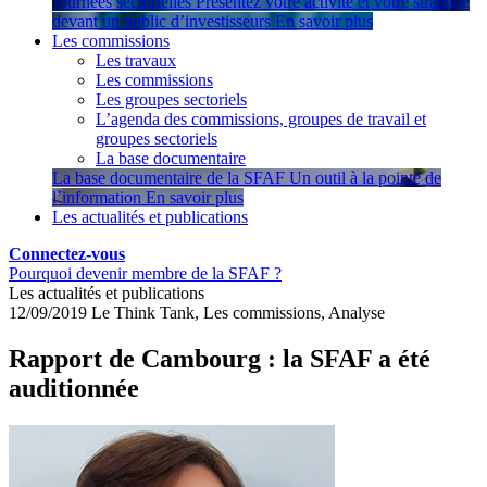
Journées sectorielles
Présentez votre activité et votre stratégie
devant un public d’investisseurs
En savoir plus
Les commissions
Les travaux
Les commissions
Les groupes sectoriels
L’agenda des commissions, groupes de travail et
groupes sectoriels
La base documentaire
La base documentaire de la SFAF
Un outil à la pointe de
l’information
En savoir plus
Les actualités et publications
Connectez-vous
Pourquoi devenir membre de la SFAF ?
Les actualités et publications
12/09/2019
Le Think Tank, Les commissions, Analyse
Rapport de Cambourg : la SFAF a été
auditionnée