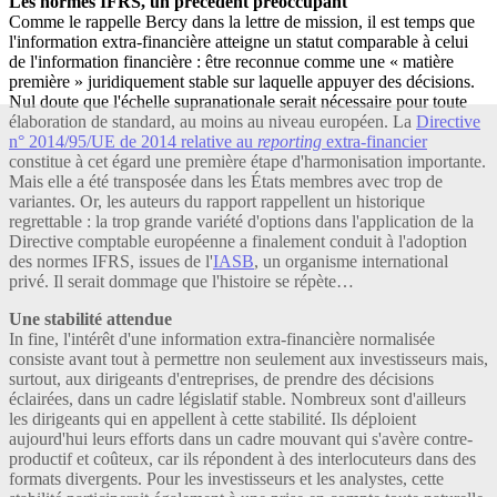
Les normes IFRS, un précédent préoccupant
Comme le rappelle Bercy dans la lettre de mission, il est temps que
l'information extra-financière atteigne un statut comparable à celui
de l'information financière : être reconnue comme une « matière
première » juridiquement stable sur laquelle appuyer des décisions.
Nul doute que l'échelle supranationale serait nécessaire pour toute
élaboration de standard, au moins au niveau européen. La
Directive
n° 2014/95/UE de 2014 relative au
reporting
extra-financier
constitue à cet égard une première étape d'harmonisation importante.
Mais elle a été transposée dans les États membres avec trop de
variantes. Or, les auteurs du rapport rappellent un historique
regrettable : la trop grande variété d'options dans l'application de la
Directive comptable européenne a finalement conduit à l'adoption
des normes IFRS, issues de l'
IASB
, un organisme international
privé. Il serait dommage que l'histoire se répète…
Une stabilité attendue
In fine, l'intérêt d'une information extra-financière normalisée
consiste avant tout à permettre non seulement aux investisseurs mais,
surtout, aux dirigeants d'entreprises, de prendre des décisions
éclairées, dans un cadre législatif stable. Nombreux sont d'ailleurs
les dirigeants qui en appellent à cette stabilité. Ils déploient
aujourd'hui leurs efforts dans un cadre mouvant qui s'avère contre-
productif et coûteux, car ils répondent à des interlocuteurs dans des
formats divergents. Pour les investisseurs et les analystes, cette