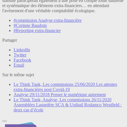
stabilité participerait également à une prise en compte toute naturelle
et systématique des éléments extra-financiers… en attendant
l'avènement d'une véritable comptabilité écologique.
#commission Analyse extra-financière
#Corinne Baudoin
#Reporting extra-financier
Partager
LinkedIn
Twitter
Facebook
Email
Sur le même sujet
Le Think Tank, Les commissions
25/06/2020
Les attentes
extra-financières post Covid-19
Analyse
29/11/2018
Penser le numérique autrement
Le Think Tank, Analyse, Les commissions
26/11/2020
Assemblées Lagardère SCA & Unibail Rodamco Westfield :
deux cas d’école