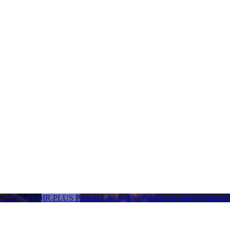
GA
EN SAVOIR PLUS
Préparez un double diplôme en analyse financ