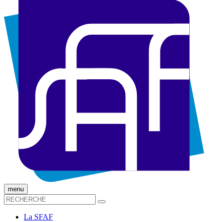
menu
La SFAF