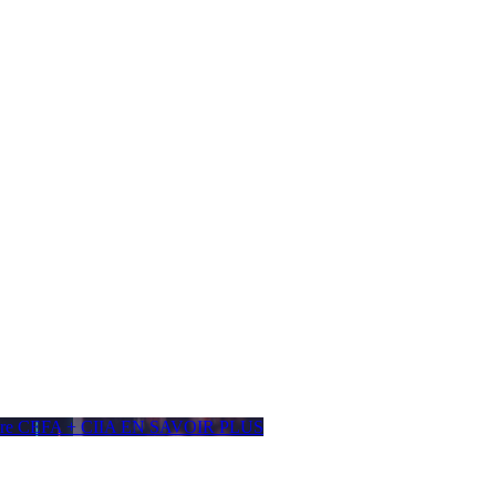
ière CEFA + CIIA
EN SAVOIR PLUS