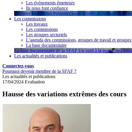
Les événements émetteurs
Ils nous font confiance
Journées sectorielles
Présentez votre activité et votre stratégie 
Les commissions
Les travaux
Les commissions
Les groupes sectoriels
L’agenda des commissions, groupes de travail et groupes 
La base documentaire
La base documentaire de la SFAF
Un outil à la pointe de l’inf
Les actualités et publications
Connectez-vous
Pourquoi devenir membre de la SFAF ?
Les actualités et publications
17/04/2024
Evaluation
Hausse des variations extrêmes des cours