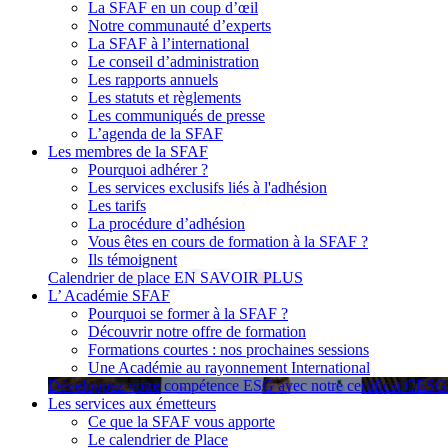
La SFAF en un coup d’œil
Notre communauté d’experts
La SFAF à l’international
Le conseil d’administration
Les rapports annuels
Les statuts et règlements
Les communiqués de presse
L’agenda de la SFAF
Les membres de la SFAF
Pourquoi adhérer ?
Les services exclusifs liés à l'adhésion
Les tarifs
La procédure d’adhésion
Vous êtes en cours de formation à la SFAF ?
Ils témoignent
Calendrier de place
EN SAVOIR PLUS
L’ Académie SFAF
Pourquoi se former à la SFAF ?
Découvrir notre offre de formation
Formations courtes : nos prochaines sessions
Une Académie au rayonnement International
Développez votre compétence ESG avec notre certificat CES
Les services aux émetteurs
Ce que la SFAF vous apporte
Le calendrier de Place