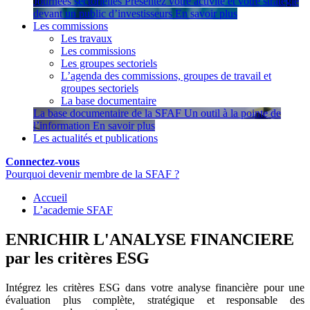
Journées sectorielles
Présentez votre activité et votre stratégie
devant un public d’investisseurs
En savoir plus
Les commissions
Les travaux
Les commissions
Les groupes sectoriels
L’agenda des commissions, groupes de travail et
groupes sectoriels
La base documentaire
La base documentaire de la SFAF
Un outil à la pointe de
l’information
En savoir plus
Les actualités et publications
Connectez-vous
Pourquoi devenir membre de la SFAF ?
Accueil
L’academie SFAF
ENRICHIR L'ANALYSE FINANCIERE
par les critères ESG
Intégrez les critères ESG dans votre analyse financière pour une
évaluation plus complète, stratégique et responsable des