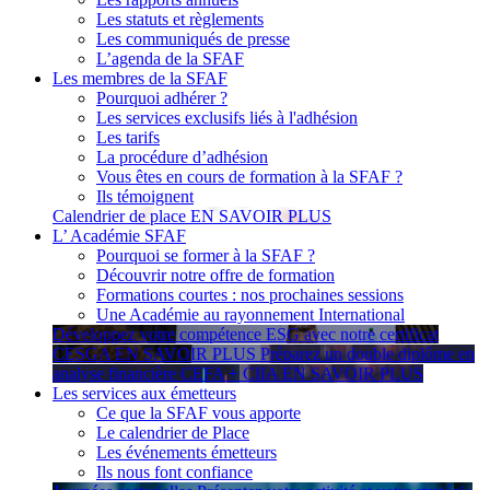
Les statuts et règlements
Les communiqués de presse
L’agenda de la SFAF
Les membres de la SFAF
Pourquoi adhérer ?
Les services exclusifs liés à l'adhésion
Les tarifs
La procédure d’adhésion
Vous êtes en cours de formation à la SFAF ?
Ils témoignent
Calendrier de place
EN SAVOIR PLUS
L’ Académie SFAF
Pourquoi se former à la SFAF ?
Découvrir notre offre de formation
Formations courtes : nos prochaines sessions
Une Académie au rayonnement International
Développez votre compétence ESG avec notre certificat
CESGA
EN SAVOIR PLUS
Préparez un double diplôme en
analyse financière CEFA + CIIA
EN SAVOIR PLUS
Les services aux émetteurs
Ce que la SFAF vous apporte
Le calendrier de Place
Les événements émetteurs
Ils nous font confiance